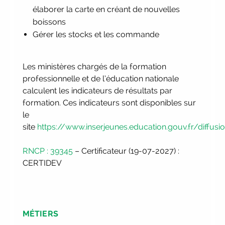
consultez toutes les dates
|
élaborer la carte en créant de nouvelles
Trouvez votre employeur :
avec notre
boissons
Job Board
|
Faites le point sur
Gérer les stocks et les commande
votre avenir pro :
effectuez votre bilan
de compétences
|
#IFAides
découvrez nos aides
|
Les ministères chargés de la formation
Participez à nos Jobs Datings -
professionnelle et de l’éducation nationale
entreprises, candidats, inscrivez-vous !
calculent les indicateurs de résultats par
|
Participez à nos
prochains
formation. Ces indicateurs sont disponibles sur
évènements 2026-2027
|
le
Candidatez pour la rentrée
site
https://www.inserjeunes.education.gouv.fr/diffusi
2026
|
Rentrées 2026-2027 :
consultez toutes les dates
|
RNCP : 39345
– Certificateur (19-07-2027) :
Trouvez votre employeur :
avec notre
CERTIDEV
Job Board
|
Faites le point sur
votre avenir pro :
effectuez votre bilan
de compétences
|
#IFAides
découvrez nos aides
|
MÉTIERS
Participez à nos Jobs Datings -