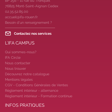
BP 256 - 11 rue du Tronquet
votre avenir pro :
effectuez votre bilan
76825 Mont-Saint-Aignan Cedex
de compétences
|
#IFAides
02.35.52.85.00
découvrez nos aides
|
accueil@ifa-rouen.fr
Participez à nos Jobs Datings -
Besoin d’un renseignement ?
entreprises, candidats, inscrivez-vous !
|
Participez à nos
prochains
Contactez nos services
évènements 2026-2027
|
L'IFA CAMPUS
Candidatez pour la rentrée
2026
|
Rentrées 2026-2027 :
Qui sommes-nous?
consultez toutes les dates
|
IFA Circle
Nous contacter
Trouvez votre employeur :
avec notre
Nous trouver
Job Board
|
Faites le point sur
Découvrez notre catalogue
votre avenir pro :
effectuez votre bilan
Mentions légales
de compétences
|
#IFAides
CGV - Conditions Générales de Ventes
découvrez nos aides
|
Règlement intérieur - alternance
Participez à nos Jobs Datings -
Règlement intérieur - Formation continue
entreprises, candidats, inscrivez-vous !
INFOS PRATIQUES
|
Participez à nos
prochains
évènements 2026-2027
|