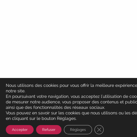
Nous utilisons des cookies pour vous offrir la meilleure expérience
notre site.
En poursuivant votre navigation, vous acceptez l'utilisation de coo
de mesurer notre audience, vous proposer des contenus et public
ainsi que des fonctionnalités des réseaux sociaux.
Vous pouvez en savoir sur les cookies que nous utilisons ou les dé
en cliquant sur le bouton Réglages.
Fermer la bannièr
Accepter
Refuser
Réglages