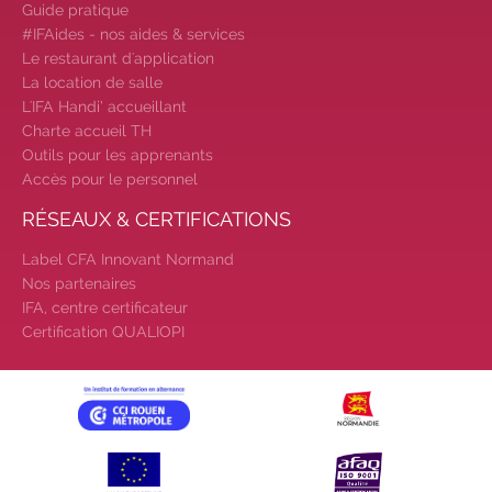
Guide pratique
Candidatez pour la rentrée
#IFAides - nos aides & services
2026
|
Rentrées 2026-2027 :
Le restaurant d'application
consultez toutes les dates
|
La location de salle
Trouvez votre employeur :
avec notre
L'IFA Handi’ accueillant
Job Board
|
Faites le point sur
Charte accueil TH
votre avenir pro :
effectuez votre bilan
Outils pour les apprenants
Accès pour le personnel
de compétences
|
#IFAides
découvrez nos aides
|
RÉSEAUX & CERTIFICATIONS
Participez à nos Jobs Datings -
Label CFA Innovant Normand
entreprises, candidats, inscrivez-vous !
Nos partenaires
|
Participez à nos
prochains
IFA, centre certificateur
évènements 2026-2027
|
Certification QUALIOPI
Candidatez pour la rentrée
2026
|
Rentrées 2026-2027 :
consultez toutes les dates
|
Trouvez votre employeur :
avec notre
Job Board
|
Faites le point sur
votre avenir pro :
effectuez votre bilan