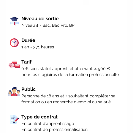
de compétences
|
#IFAides
découvrez nos aides
|
Participez à nos Jobs Datings -
Niveau de sortie
entreprises, candidats, inscrivez-vous !
Niveau 4 - Bac, Bac Pro, BP
|
Participez à nos
prochains
évènements 2026-2027
|
Durée
Candidatez pour la rentrée
1 an - 371 heures
2026
|
Rentrées 2026-2027 :
consultez toutes les dates
|
Tarif
Trouvez votre employeur :
avec notre
0 € sous statut apprenti et alternant. 4 900 €
Job Board
|
Faites le point sur
pour les stagiaires de la formation professionnelle
votre avenir pro :
effectuez votre bilan
de compétences
|
#IFAides
Public
découvrez nos aides
|
Personne de 18 ans et + souhaitant compléter sa
Participez à nos Jobs Datings -
formation ou en recherche d’emploi ou salarié.
entreprises, candidats, inscrivez-vous !
|
Participez à nos
prochains
Type de contrat
évènements 2026-2027
|
En contrat d'apprentissage
En contrat de professionnalisation
Candidatez pour la rentrée