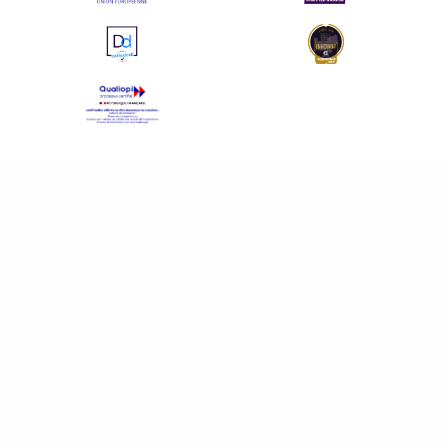
de compétences
|
#IFAides
découvrez nos aides
|
Participez à nos Jobs Datings -
entreprises, candidats, inscrivez-vous !
|
Participez à nos
prochains
évènements 2026-2027
|