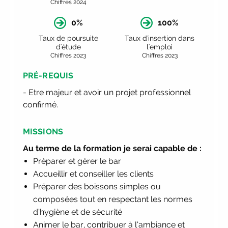
Chiffres 2024
Participez à nos Jobs Datings -
0%
100%
entreprises, candidats, inscrivez-vous !
|
Participez à nos
prochains
Taux de poursuite
Taux d'insertion dans
d'étude
l'emploi
évènements 2026-2027
|
Chiffres 2023
Chiffres 2023
Candidatez pour la rentrée
2026
|
Rentrées 2026-2027 :
PRÉ-REQUIS
consultez toutes les dates
|
- Etre majeur et avoir un projet professionnel
Trouvez votre employeur :
avec notre
confirmé.
Job Board
|
Faites le point sur
votre avenir pro :
effectuez votre bilan
MISSIONS
de compétences
|
#IFAides
découvrez nos aides
|
Au terme de la formation je serai capable de :
Participez à nos Jobs Datings -
Préparer et gérer le bar
entreprises, candidats, inscrivez-vous !
Accueillir et conseiller les clients
|
Participez à nos
prochains
Préparer des boissons simples ou
évènements 2026-2027
|
composées tout en respectant les normes
Candidatez pour la rentrée
d’hygiène et de sécurité
2026
|
Rentrées 2026-2027 :
Animer le bar, contribuer à l’ambiance et