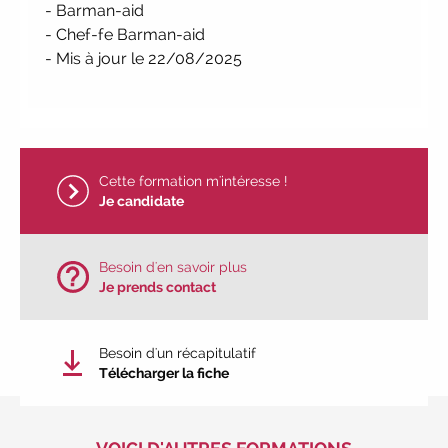
- Barman-aid
entreprises, candidats, inscrivez-vous !
- Chef-fe Barman-aid
|
Participez à nos
prochains
- Mis à jour le 22/08/2025
évènements 2026-2027
|
Candidatez pour la rentrée
2026
|
Rentrées 2026-2027 :
consultez toutes les dates
|
Trouvez votre employeur :
avec notre
Cette formation m'intéresse !
Job Board
|
Faites le point sur
Je candidate
votre avenir pro :
effectuez votre bilan
de compétences
|
#IFAides
découvrez nos aides
|
Besoin d'en savoir plus
Participez à nos Jobs Datings -
Je prends contact
entreprises, candidats, inscrivez-vous !
|
Participez à nos
prochains
évènements 2026-2027
|
Besoin d'un récapitulatif
Télécharger la fiche
Candidatez pour la rentrée
2026
|
Rentrées 2026-2027 :
consultez toutes les dates
|
Trouvez votre employeur :
avec notre