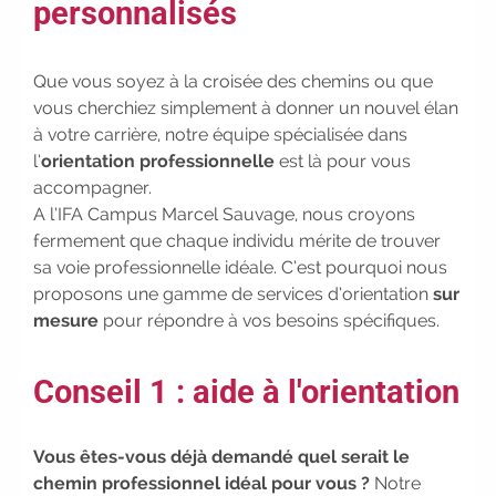
personnalisés
votre bilan de compétences
|
#IFAides
découvrez nos aides
|
Participez à nos Jobs Datings -
Que vous soyez à la croisée des chemins ou que
entreprises, candidats, inscrivez-vous
vous cherchiez simplement à donner un nouvel élan
!
|
Participez à nos
prochains
à votre carrière, notre équipe spécialisée dans
évènements 2026-2027
|
l’
orientation professionnelle
est là pour vous
Candidatez pour la rentrée
accompagner.
2026
|
Rentrées 2026-2027 :
A l’IFA Campus Marcel Sauvage, nous croyons
consultez toutes les dates
|
fermement que chaque individu mérite de trouver
Trouvez votre employeur :
avec
sa voie professionnelle idéale. C’est pourquoi nous
notre Job Board
|
Faites le
proposons une gamme de services d’orientation
sur
point sur votre avenir pro :
effectuez
mesure
pour répondre à vos besoins spécifiques.
votre bilan de compétences
|
#IFAides
découvrez nos aides
|
Participez à nos Jobs Datings -
Conseil 1 : aide à l'orientation
entreprises, candidats, inscrivez-vous
!
|
Participez à nos
prochains
Vous êtes-vous déjà demandé quel serait le
évènements 2026-2027
|
chemin professionnel idéal pour vous ?
Notre
Candidatez pour la rentrée