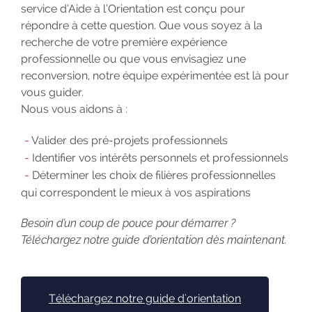
service d’Aide à l’Orientation est conçu pour
2026
|
Rentrées 2026-2027 :
répondre à cette question. Que vous soyez à la
consultez toutes les dates
|
recherche de votre première expérience
Trouvez votre employeur :
avec
professionnelle ou que vous envisagiez une
notre Job Board
|
Faites le
reconversion, notre équipe expérimentée est là pour
point sur votre avenir pro :
effectuez
vous guider.
votre bilan de compétences
|
Nous vous aidons à :
#IFAides
découvrez nos aides
|
Participez à nos Jobs Datings -
Valider des pré-projets professionnels
entreprises, candidats, inscrivez-vous
Identifier vos intérêts personnels et professionnels
!
|
Participez à nos
prochains
Déterminer les choix de filières professionnelles
évènements 2026-2027
|
qui correspondent le mieux à vos aspirations
Candidatez pour la rentrée
2026
|
Rentrées 2026-2027 :
Besoin d’un coup de pouce pour démarrer ?
consultez toutes les dates
|
Téléchargez notre guide d’orientation dès maintenant.
Trouvez votre employeur :
avec
notre Job Board
|
Faites le
point sur votre avenir pro :
effectuez
votre bilan de compétences
|
Téléchargez notre guide d'orientation
#IFAides
découvrez nos aides
|