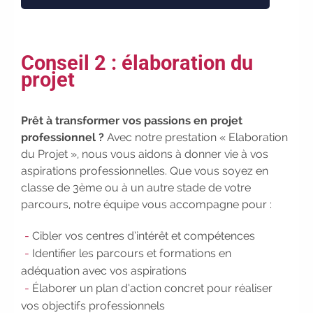
Participez à nos Jobs Datings -
entreprises, candidats, inscrivez-vous
!
|
Participez à nos
prochains
Conseil 2 : élaboration du
évènements 2026-2027
|
projet
Candidatez pour la rentrée
2026
|
Rentrées 2026-2027 :
consultez toutes les dates
|
Prêt à transformer vos passions en projet
Trouvez votre employeur :
avec
professionnel ?
Avec notre prestation « Elaboration
notre Job Board
|
Faites le
du Projet », nous vous aidons à donner vie à vos
point sur votre avenir pro :
effectuez
aspirations professionnelles. Que vous soyez en
votre bilan de compétences
|
classe de 3ème ou à un autre stade de votre
#IFAides
découvrez nos aides
|
parcours, notre équipe vous accompagne pour :
Participez à nos Jobs Datings -
entreprises, candidats, inscrivez-vous
Cibler vos centres d’intérêt et compétences
!
|
Participez à nos
prochains
Identifier les parcours et formations en
évènements 2026-2027
|
adéquation avec vos aspirations
Candidatez pour la rentrée
Élaborer un plan d’action concret pour réaliser
2026
|
Rentrées 2026-2027 :
vos objectifs professionnels