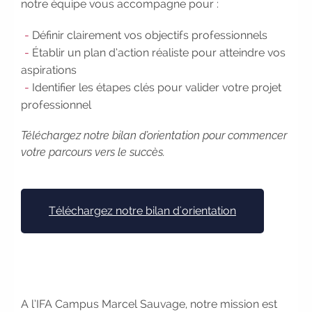
notre équipe vous accompagne pour :
entreprises, candidats, inscrivez-vous
!
|
Participez à nos
prochains
Définir clairement vos objectifs professionnels
évènements 2026-2027
|
Établir un plan d’action réaliste pour atteindre vos
Candidatez pour la rentrée
aspirations
2026
|
Rentrées 2026-2027 :
Identifier les étapes clés pour valider votre projet
consultez toutes les dates
|
professionnel
Trouvez votre employeur :
avec
notre Job Board
|
Faites le
Téléchargez notre bilan d’orientation pour commencer
point sur votre avenir pro :
effectuez
votre parcours vers le succès.
votre bilan de compétences
|
#IFAides
découvrez nos aides
|
Participez à nos Jobs Datings -
Téléchargez notre bilan d'orientation
entreprises, candidats, inscrivez-vous
!
|
Participez à nos
prochains
évènements 2026-2027
|
Candidatez pour la rentrée
2026
|
Rentrées 2026-2027 :
consultez toutes les dates
|
A l’IFA Campus Marcel Sauvage, notre mission est
Trouvez votre employeur :
avec