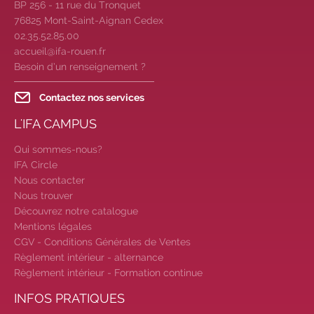
BP 256 - 11 rue du Tronquet
Candidatez pour la rentrée
76825 Mont-Saint-Aignan Cedex
2026
|
Rentrées 2026-2027 :
02.35.52.85.00
consultez toutes les dates
|
accueil@ifa-rouen.fr
Trouvez votre employeur :
avec
Besoin d’un renseignement ?
notre Job Board
|
Faites le
Contactez nos services
point sur votre avenir pro :
effectuez
votre bilan de compétences
|
L'IFA CAMPUS
#IFAides
découvrez nos aides
|
Participez à nos Jobs Datings -
Qui sommes-nous?
IFA Circle
entreprises, candidats, inscrivez-vous
Nous contacter
!
|
Participez à nos
prochains
Nous trouver
évènements 2026-2027
|
Découvrez notre catalogue
Candidatez pour la rentrée
Mentions légales
2026
|
Rentrées 2026-2027 :
CGV - Conditions Générales de Ventes
consultez toutes les dates
|
Règlement intérieur - alternance
Trouvez votre employeur :
avec
Règlement intérieur - Formation continue
notre Job Board
|
Faites le
INFOS PRATIQUES
point sur votre avenir pro :
effectuez