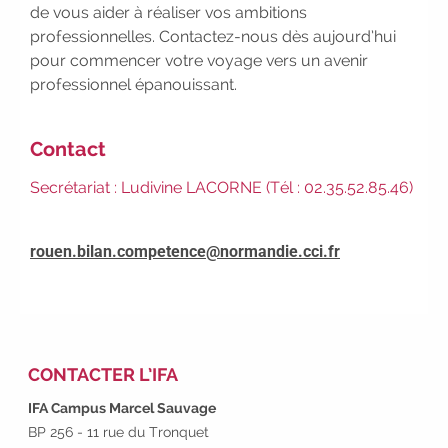
de vous aider à réaliser vos ambitions
notre Job Board
|
Faites le
professionnelles. Contactez-nous dès aujourd’hui
point sur votre avenir pro :
effectuez
pour commencer votre voyage vers un avenir
votre bilan de compétences
|
professionnel épanouissant.
#IFAides
découvrez nos aides
|
Participez à nos Jobs Datings -
entreprises, candidats, inscrivez-vous
Contact
!
|
Participez à nos
prochains
Secrétariat : Ludivine LACORNE (Tél : 02.35.52.85.46)
évènements 2026-2027
|
Candidatez pour la rentrée
2026
|
Rentrées 2026-2027 :
rouen.bilan.competence@normandie.cci.fr
consultez toutes les dates
|
Trouvez votre employeur :
avec
notre Job Board
|
Faites le
point sur votre avenir pro :
effectuez
votre bilan de compétences
|
CONTACTER L’IFA
#IFAides
découvrez nos aides
|
Participez à nos Jobs Datings -
IFA Campus Marcel Sauvage
entreprises, candidats, inscrivez-vous
BP 256 - 11 rue du Tronquet