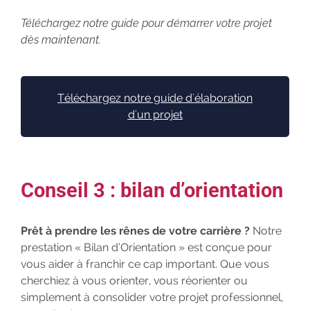
consultez toutes les dates
|
Trouvez votre employeur :
avec
Téléchargez notre guide pour démarrer votre projet
notre Job Board
|
Faites le
dès maintenant.
point sur votre avenir pro :
effectuez
votre bilan de compétences
|
#IFAides
découvrez nos aides
|
Téléchargez notre guide d'élaboration
Participez à nos Jobs Datings -
d'un projet
entreprises, candidats, inscrivez-vous
!
|
Participez à nos
prochains
évènements 2026-2027
|
Candidatez pour la rentrée
Conseil 3 : bilan d’orientation
2026
|
Rentrées 2026-2027 :
consultez toutes les dates
|
Trouvez votre employeur :
avec
Prêt à prendre les rênes de votre carrière ?
Notre
notre Job Board
|
Faites le
prestation « Bilan d’Orientation » est conçue pour
point sur votre avenir pro :
effectuez
vous aider à franchir ce cap important. Que vous
votre bilan de compétences
|
cherchiez à vous orienter, vous réorienter ou
#IFAides
découvrez nos aides
|
simplement à consolider votre projet professionnel,
Participez à nos Jobs Datings -