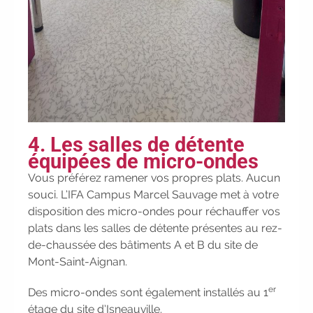
#IFAides
découvrez nos aides
|
Participez à nos Jobs Datings -
entreprises, candidats, inscrivez-vous !
|
Participez à nos
prochains
évènements 2026-2027
|
Candidatez pour la rentrée 2026
|
Rentrées 2026-2027 :
consultez toutes
les dates
|
Trouvez votre
4. Les salles de détente
employeur :
avec notre Job Board
|
équipées de micro-ondes
Faites le point sur votre avenir pro :
effectuez votre bilan de compétences
|
Vous préférez ramener vos propres plats. Aucun
#IFAides
découvrez nos aides
|
souci. L’IFA Campus Marcel Sauvage met à votre
Participez à nos Jobs Datings -
disposition des micro-ondes pour réchauffer vos
entreprises, candidats, inscrivez-vous !
|
plats dans les salles de détente présentes au rez-
Participez à nos
prochains
de-chaussée des bâtiments A et B du site de
évènements 2026-2027
|
Mont-Saint-Aignan.
Candidatez pour la rentrée 2026
|
er
Des micro-ondes sont également installés au 1
Rentrées 2026-2027 :
consultez toutes
étage du site d’Isneauville.
les dates
|
Trouvez votre