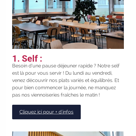
Rentrées 2026-2027 :
consultez toutes
les dates
|
Trouvez votre
employeur :
avec notre Job Board
|
Faites le point sur votre avenir pro :
effectuez votre bilan de compétences
|
#IFAides
découvrez nos aides
|
Participez à nos Jobs Datings -
1. Self :
entreprises, candidats, inscrivez-vous !
|
Participez à nos
prochains
Besoin d’une pause déjeuner rapide ? Notre self
évènements 2026-2027
|
est là pour vous servir ! Du lundi au vendredi,
Candidatez pour la rentrée 2026
|
venez découvrir nos plats variés et équilibrés. Et
Rentrées 2026-2027 :
consultez toutes
pour bien commencer la journée, ne manquez
les dates
|
Trouvez votre
pas nos viennoiseries fraîches le matin !
employeur :
avec notre Job Board
|
Faites le point sur votre avenir pro :
Cliquez ici pour + d'infos
effectuez votre bilan de compétences
|
#IFAides
découvrez nos aides
|
Participez à nos Jobs Datings -