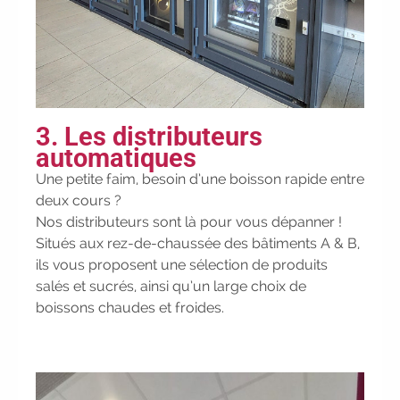
les dates
|
Trouvez votre
employeur :
avec notre Job Board
|
Faites le point sur votre avenir pro :
effectuez votre bilan de compétences
|
#IFAides
découvrez nos aides
|
Participez à nos Jobs Datings -
3. Les distributeurs
entreprises, candidats, inscrivez-vous !
|
automatiques
Participez à nos
prochains
Une petite faim, besoin d’une boisson rapide entre
évènements 2026-2027
|
deux cours ?
Candidatez pour la rentrée 2026
|
Nos distributeurs sont là pour vous dépanner !
Rentrées 2026-2027 :
consultez toutes
Situés aux rez-de-chaussée des bâtiments A & B,
les dates
|
Trouvez votre
ils vous proposent une sélection de produits
employeur :
avec notre Job Board
|
salés et sucrés, ainsi qu’un large choix de
Faites le point sur votre avenir pro :
boissons chaudes et froides.
effectuez votre bilan de compétences
|
#IFAides
découvrez nos aides
|
Participez à nos Jobs Datings -
entreprises, candidats, inscrivez-vous !
|