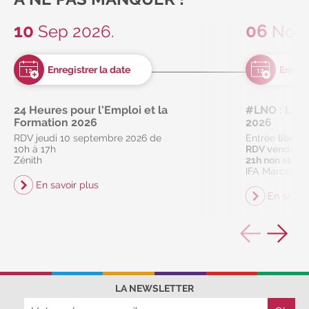
10
06
Sep 2026.
Nov 
24 Heures pour l’Emploi et la
#LNO : La Nu
Formation 2026
2026
RDV jeudi 10 septembre 2026 de
Entrée
libre
10h à 17h
RDV vendredi
Zénith
21h non stop
IFA Marcel Sa
En savoir plus
En savoir
LA NEWSLETTER