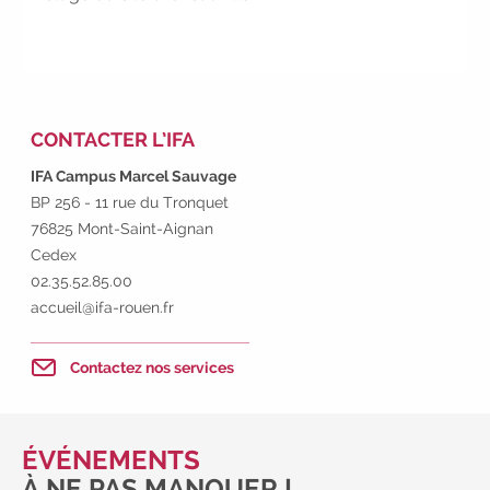
employeur :
avec notre Job Board
|
Faites le point sur votre avenir pro :
effectuez votre bilan de compétences
|
#IFAides
découvrez nos aides
|
Participez à nos Jobs Datings -
CONTACTER L’IFA
entreprises, candidats, inscrivez-vous !
|
IFA Campus Marcel Sauvage
Participez à nos
prochains
BP 256 - 11 rue du Tronquet
évènements 2026-2027
|
76825 Mont-Saint-Aignan
Cedex
02.35.52.85.00
accueil@ifa-rouen.fr
Contactez nos services
ÉVÉNEMENTS
À NE PAS MANQUER !