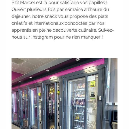
P’tit Marcel est là pour satisfaire vos papilles !
effectuez votre bilan de compétences
|
Ouvert plusieurs fois par semaine à l’heure du
#IFAides
découvrez nos aides
|
déjeuner, notre snack vous propose des plats
Participez à nos Jobs Datings -
créatifs et internationaux concoctés par nos
entreprises, candidats, inscrivez-vous !
|
apprentis en pleine découverte culinaire. Suivez-
Participez à nos
prochains
nous sur Instagram pour ne rien manquer !
évènements 2026-2027
|
Candidatez pour la rentrée 2026
|
Rentrées 2026-2027 :
consultez toutes
les dates
|
Trouvez votre
employeur :
avec notre Job Board
|
Faites le point sur votre avenir pro :
effectuez votre bilan de compétences
|
#IFAides
découvrez nos aides
|
Participez à nos Jobs Datings -
entreprises, candidats, inscrivez-vous !
|
Participez à nos
prochains
évènements 2026-2027
|
Candidatez pour la rentrée 2026
|
Rentrées 2026-2027 :
consultez toutes