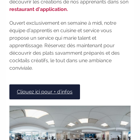
découvrir les créations de nos apprenants dans son
Participez à nos Jobs Datings -
restaurant d’application.
entreprises, candidats, inscrivez-vous !
|
Participez à nos
prochains
Ouvert exclusivement en semaine à midi, notre
évènements 2026-2027
|
équipe d’apprentis en cuisine et service vous
Candidatez pour la rentrée 2026
|
propose un service qui marie talent et
Rentrées 2026-2027 :
consultez toutes
apprentissage. Réservez dès maintenant pour
les dates
|
Trouvez votre
découvrir des plats savamment préparés et des
employeur :
avec notre Job Board
|
cocktails créatifs, le tout dans une ambiance
Faites le point sur votre avenir pro :
conviviale.
effectuez votre bilan de compétences
|
#IFAides
découvrez nos aides
|
Participez à nos Jobs Datings -
Cliquez ici pour + d'infos
entreprises, candidats, inscrivez-vous !
|
Participez à nos
prochains
évènements 2026-2027
|
Candidatez pour la rentrée 2026
|
Rentrées 2026-2027 :
consultez toutes
les dates
|
Trouvez votre
employeur :
avec notre Job Board
|