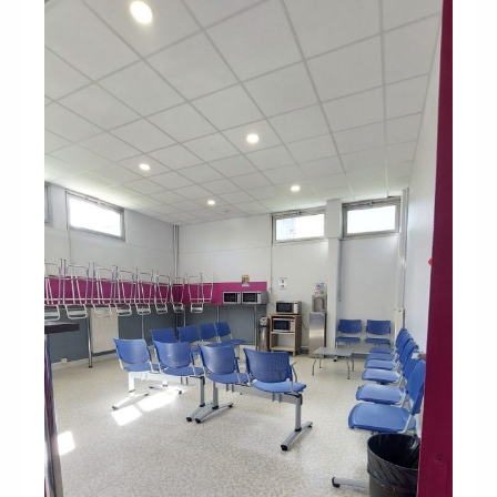
Participez à nos
prochains
évènements 2026-2027
|
Candidatez pour la rentrée 2026
|
Rentrées 2026-2027 :
consultez toutes
les dates
|
Trouvez votre
employeur :
avec notre Job Board
|
Faites le point sur votre avenir pro :
effectuez votre bilan de compétences
|
#IFAides
découvrez nos aides
|
Participez à nos Jobs Datings -
entreprises, candidats, inscrivez-vous !
|
Participez à nos
prochains
évènements 2026-2027
|
Candidatez pour la rentrée 2026
|
Rentrées 2026-2027 :
consultez toutes
les dates
|
Trouvez votre
employeur :
avec notre Job Board
|
Faites le point sur votre avenir pro :
effectuez votre bilan de compétences
|