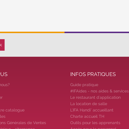
lus
En savoir plus
PUS
INFOS PRATIQUES
nous?
Guide pratique
#IFAides - nos aides & services
er
Le restaurant d'application
La location de salle
tre catalogue
L'IFA Handi’ accueillant
les
Charte accueil TH
ons Générales de Ventes
Outils pour les apprenants