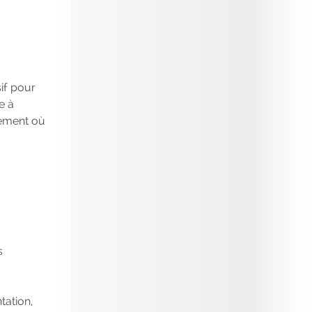
candidats, inscrivez-vous !
|
Participez à
nos
prochains évènements 2026-2027
|
Candidatez pour la rentrée 2026
|
Rentrées 2026-2027 :
consultez toutes
les dates
|
Trouvez votre employeur :
if pour
avec notre Job Board
|
Faites le point
e à
sur votre avenir pro :
effectuez votre bilan de
nement où
compétences
|
#IFAides
découvrez nos
aides
|
Participez à nos Jobs Datings -
entreprises, candidats, inscrivez-vous !
|
Participez à nos
prochains évènements 2026-
2027
|
Candidatez pour la
rentrée 2026
|
Rentrées 2026-2027 :
consultez toutes les dates
|
Trouvez
votre employeur :
avec notre Job Board
|
s
Faites le point sur votre avenir pro :
effectuez votre bilan de compétences
|
#IFAides
découvrez nos aides
|
tation,
Participez à nos Jobs Datings -
entreprises,