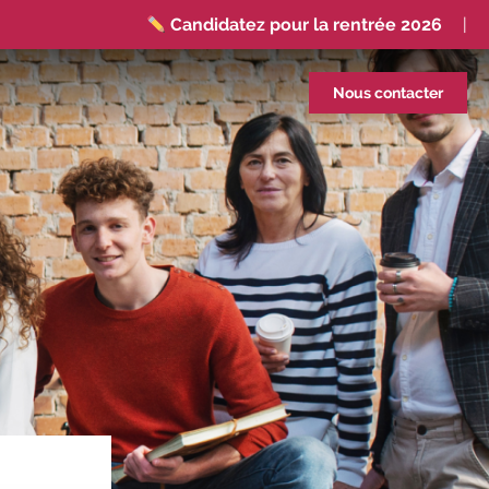
Candidatez pour la rentrée 2026
|
Rentrées 2026-2027 :
consultez toutes
les dates
|
Trouvez votre employeur :
Nous contacter
avec notre Job Board
|
Faites le point
sur votre avenir pro :
effectuez votre bilan de
compétences
|
#IFAides
découvrez nos
aides
|
Participez à nos Jobs Datings -
entreprises, candidats, inscrivez-vous !
|
Participez à nos
prochains évènements 2026-
2027
|
Candidatez pour la
rentrée 2026
|
Rentrées 2026-2027 :
consultez toutes les dates
|
Trouvez
votre employeur :
avec notre Job Board
|
Faites le point sur votre avenir pro :
effectuez votre bilan de compétences
|
#IFAides
découvrez nos aides
|
Participez à nos Jobs Datings -
entreprises,
candidats, inscrivez-vous !
|
Participez à