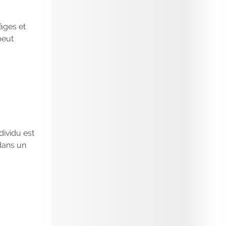
candidats, inscrivez-vous !
|
Participez à
nos
prochains évènements 2026-2027
|
âges et
Candidatez pour la rentrée 2026
|
peut
Rentrées 2026-2027 :
consultez toutes
les dates
|
Trouvez votre employeur :
avec notre Job Board
|
Faites le point
sur votre avenir pro :
effectuez votre bilan de
compétences
|
#IFAides
découvrez nos
aides
|
Participez à nos Jobs Datings -
entreprises, candidats, inscrivez-vous !
|
Participez à nos
prochains évènements 2026-
ividu est
2027
|
Candidatez pour la
dans un
rentrée 2026
|
Rentrées 2026-2027 :
consultez toutes les dates
|
Trouvez
votre employeur :
avec notre Job Board
|
Faites le point sur votre avenir pro :
effectuez votre bilan de compétences
|
#IFAides
découvrez nos aides
|
Participez à nos Jobs Datings -
entreprises,