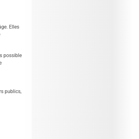
nos
prochains évènements 2026-2027
|
Candidatez pour la rentrée 2026
|
Rentrées 2026-2027 :
consultez toutes
ge. Elles
les dates
|
Trouvez votre employeur :
e
avec notre Job Board
|
Faites le point
sur votre avenir pro :
effectuez votre bilan de
compétences
|
#IFAides
découvrez nos
rs possible
aides
|
Participez à nos Jobs Datings -
e
entreprises, candidats, inscrivez-vous !
|
Participez à nos
prochains évènements 2026-
2027
|
Candidatez pour la
rentrée 2026
|
Rentrées 2026-2027 :
s publics,
consultez toutes les dates
|
Trouvez
votre employeur :
avec notre Job Board
|
Faites le point sur votre avenir pro :
effectuez votre bilan de compétences
|
#IFAides
découvrez nos aides
|
Participez à nos Jobs Datings -
entreprises,