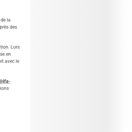
nos
prochains évènements 2026-2027
|
Candidatez pour la rentrée 2026
|
Rentrées 2026-2027 :
consultez toutes
 de la
les dates
|
Trouvez votre employeur :
uprès des
avec notre Job Board
|
Faites le point
sur votre avenir pro :
effectuez votre bilan de
compétences
|
#IFAides
découvrez nos
tion. Lors
aides
|
Participez à nos Jobs Datings -
ise en
entreprises, candidats, inscrivez-vous !
|
it avec le
Participez à nos
prochains évènements 2026-
2027
|
Candidatez pour la
@ifa-
rentrée 2026
|
Rentrées 2026-2027 :
tions
consultez toutes les dates
|
Trouvez
votre employeur :
avec notre Job Board
|
Faites le point sur votre avenir pro :
effectuez votre bilan de compétences
|
#IFAides
découvrez nos aides
|
Participez à nos Jobs Datings -
entreprises,
candidats, inscrivez-vous !
|
Participez à