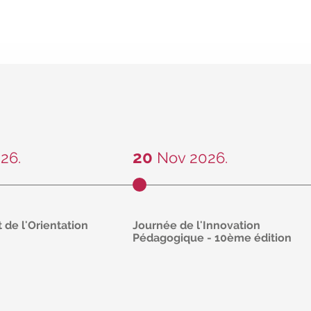
20
26.
Nov 2026.
 de l'Orientation
Journée de l'Innovation
Pédagogique - 10ème édition
atuite
Et si cette journée était le moment
novembre de 16h à
où tout bascule ?
De 8h15 à 17h
en présentiel ou distanciel