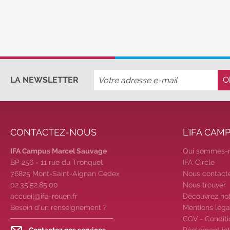
En savoir p
LA NEWSLETTER
CONTACTEZ-NOUS
L'IFA CAM
IFA Campus Marcel Sauvage
Qui sommes-
BP 256 - 11 rue du Tronquet
IFA Circle
76825 Mont-Saint-Aignan Cedex
Nous contact
02.35.52.85.00
Nous trouver
accueil@ifa-rouen.fr
Découvrez no
Besoin d’un renseignement ?
Mentions léga
CGV - Conditi