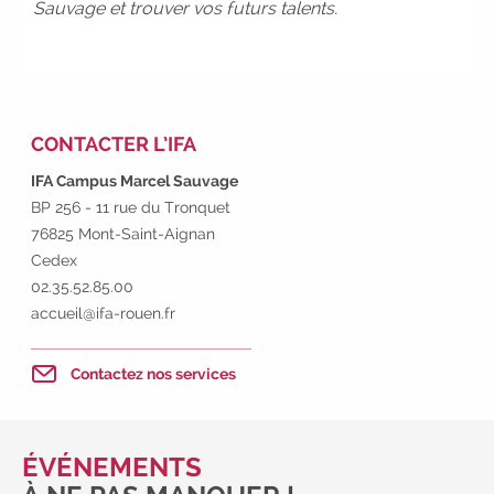
votre avenir pro :
effectuez votre bilan
Sauvage et trouver vos futurs talents.
de compétences
|
#IFAides
découvrez nos aides
|
Participez
à nos Jobs Datings -
entreprises,
candidats, inscrivez-vous !
|
Participez à nos
prochains évènements
CONTACTER L’IFA
2026-2027
|
Candidatez
IFA Campus Marcel Sauvage
pour la rentrée 2026
|
Rentrées
BP 256 - 11 rue du Tronquet
2026-2027 :
consultez toutes les dates
76825 Mont-Saint-Aignan
|
Trouvez votre employeur :
avec
Cedex
notre Job Board
|
Faites le point
02.35.52.85.00
sur votre avenir pro :
effectuez votre
accueil@ifa-rouen.fr
bilan de compétences
|
#IFAides
découvrez nos aides
|
Contactez nos services
Participez à nos Jobs Datings -
entreprises, candidats, inscrivez-vous !
|
Participez à nos
prochains
évènements 2026-2027
|
ÉVÉNEMENTS
Candidatez pour la rentrée