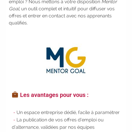
emploi ? Nous mettons à votre disposition
Mentor
#IFAides
découvrez nos aides
|
Goal
, un outil complet et intuitif pour diffuser vos
Participez à nos Jobs Datings -
offres et entrer en contact avec nos apprenants
entreprises, candidats, inscrivez-vous !
qualifiés.
|
Participez à nos
prochains
évènements 2026-2027
|
Candidatez pour la rentrée
2026
|
Rentrées 2026-2027 :
consultez toutes les dates
|
Trouvez votre employeur :
avec notre
Job Board
|
Faites le point sur
votre avenir pro :
effectuez votre bilan
de compétences
|
#IFAides
découvrez nos aides
|
Participez
à nos Jobs Datings -
entreprises,
Les avantages pour vous :
candidats, inscrivez-vous !
|
Participez à nos
prochains évènements
Un espace entreprise dédié, facile à paramétrer
2026-2027
|
Candidatez
La publication de vos offres d’emploi ou
pour la rentrée 2026
|
Rentrées
d’alternance, validées par nos équipes
2026-2027 :
consultez toutes les dates