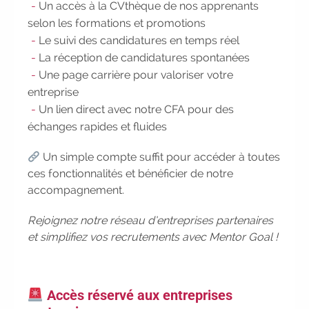
Un accès à la CVthèque de nos apprenants
|
Trouvez votre employeur :
avec
selon les formations et promotions
notre Job Board
|
Faites le point
Le suivi des candidatures en temps réel
sur votre avenir pro :
effectuez votre
La réception de candidatures spontanées
bilan de compétences
|
Une page carrière pour valoriser votre
#IFAides
découvrez nos aides
|
entreprise
Participez à nos Jobs Datings -
Un lien direct avec notre CFA pour des
entreprises, candidats, inscrivez-vous !
|
Participez à nos
prochains
échanges rapides et fluides
évènements 2026-2027
|
Un simple compte suffit pour accéder à toutes
Candidatez pour la rentrée
ces fonctionnalités et bénéficier de notre
2026
|
Rentrées 2026-2027 :
accompagnement.
consultez toutes les dates
|
Trouvez votre employeur :
avec notre
Rejoignez notre réseau d’entreprises partenaires
Job Board
|
Faites le point sur
et simplifiez vos recrutements avec Mentor Goal !
votre avenir pro :
effectuez votre bilan
de compétences
|
#IFAides
découvrez nos aides
|
Participez
à nos Jobs Datings -
entreprises,
Accès réservé aux entreprises
candidats, inscrivez-vous !
|