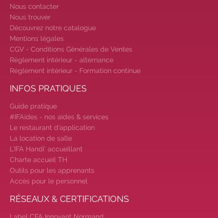
notre Job Board
|
Faites le point
Nous contacter
sur votre avenir pro :
effectuez votre
Nous trouver
bilan de compétences
|
Découvrez notre catalogue
#IFAides
découvrez nos aides
|
Mentions légales
Participez à nos Jobs Datings -
CGV - Conditions Générales de Ventes
Règlement intérieur - alternance
entreprises, candidats, inscrivez-vous !
Règlement intérieur - Formation continue
|
Participez à nos
prochains
évènements 2026-2027
|
INFOS PRATIQUES
Candidatez pour la rentrée
Guide pratique
2026
|
Rentrées 2026-2027 :
#IFAides - nos aides & services
consultez toutes les dates
|
Le restaurant d'application
Trouvez votre employeur :
avec notre
La location de salle
Job Board
|
Faites le point sur
L'IFA Handi’ accueillant
votre avenir pro :
effectuez votre bilan
Charte accueil TH
de compétences
|
#IFAides
Outils pour les apprenants
découvrez nos aides
|
Participez
Accès pour le personnel
à nos Jobs Datings -
entreprises,
RÉSEAUX & CERTIFICATIONS
candidats, inscrivez-vous !
|
Participez à nos
prochains évènements
Label CFA Innovant Normand