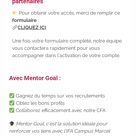
partenaires
Participez à nos
prochains évènements
Pour obtenir votre accès, merci de remplir ce
2026-2027
|
Candidatez
formulaire
:
pour la rentrée 2026
|
Rentrées
CLIQUEZ ICI
2026-2027 :
consultez toutes les dates
|
Trouvez votre employeur :
avec
Une fois votre formulaire complété, notre équipe
notre Job Board
|
Faites le point
vous contactera rapidement pour vous
sur votre avenir pro :
effectuez votre
accompagner dans l’activation de votre compte.
bilan de compétences
|
#IFAides
découvrez nos aides
|
Participez à nos Jobs Datings -
Avec Mentor Goal :
entreprises, candidats, inscrivez-vous !
|
Participez à nos
prochains
évènements 2026-2027
|
Gagnez du temps sur vos recrutements
Candidatez pour la rentrée
Ciblez les bons profils
2026
|
Rentrées 2026-2027 :
Collaborez efficacement avec notre CFA
consultez toutes les dates
|
Trouvez votre employeur :
avec notre
Mentor Goal, c’est la solution idéale pour
Job Board
|
Faites le point sur
renforcer vos liens avec l’IFA Campus Marcel