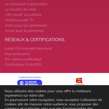
Le restaurant d'application
découvrez nos aides
|
La location de salle
Participez à nos Jobs Datings -
L'IFA Handi’ accueillant
entreprises, candidats, inscrivez-
Charte accueil TH
vous !
|
Participez à nos
Outils pour les apprenants
prochains évènements 2026-2027
Accès pour le personnel
|
Candidatez pour la
RÉSEAUX & CERTIFICATIONS
rentrée 2026
|
Rentrées
2026-2027 :
consultez toutes les
Label CFA Innovant Normand
dates
|
Trouvez votre
Nos partenaires
employeur :
avec notre Job Board
IFA, centre certificateur
|
Faites le point sur votre
Certification QUALIOPI
avenir pro :
effectuez votre bilan de
compétences
|
#IFAides
découvrez nos aides
|
Participez à nos Jobs Datings -
Nous utilisons des cookies pour vous offrir la meilleure
entreprises, candidats, inscrivez-
expérience sur notre site.
vous !
|
Participez à nos
En poursuivant votre navigation, vous acceptez l'utilisation de
cookies afin de mesurer notre audience, vous proposer des
prochains évènements 2026-2027
contenus et publicités ainsi que des fonctionnalités des