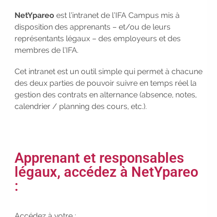
|
Faites le point sur votre
avenir pro :
effectuez votre bilan de
NetYpareo
est l’intranet de l’IFA Campus mis à
compétences
|
#IFAides
disposition des apprenants – et/ou de leurs
découvrez nos aides
|
représentants légaux – des employeurs et des
Participez à nos Jobs Datings -
membres de l’IFA.
entreprises, candidats, inscrivez-
Cet intranet est un outil simple qui permet à chacune
vous !
|
Participez à nos
des deux parties de pouvoir suivre en temps réel la
prochains évènements 2026-2027
gestion des contrats en alternance (absence, notes,
|
Candidatez pour la
calendrier / planning des cours, etc.).
rentrée 2026
|
Rentrées
2026-2027 :
consultez toutes les
dates
|
Trouvez votre
employeur :
avec notre Job Board
Apprenant et responsables
|
Faites le point sur votre
avenir pro :
effectuez votre bilan de
légaux, accédez à NetYpareo
compétences
|
#IFAides
:
découvrez nos aides
|
Participez à nos Jobs Datings -
entreprises, candidats, inscrivez-
Accédez à votre :