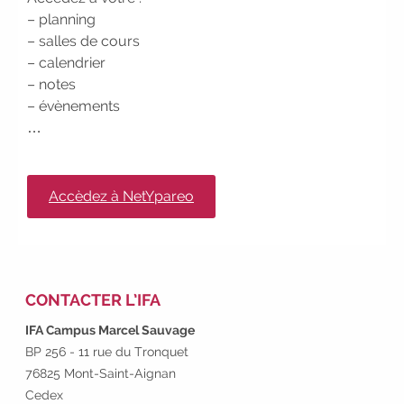
vous !
|
Participez à nos
– planning
prochains évènements 2026-2027
– salles de cours
|
Candidatez pour la
– calendrier
rentrée 2026
|
Rentrées
– notes
2026-2027 :
consultez toutes les
– évènements
dates
|
Trouvez votre
…
employeur :
avec notre Job Board
|
Faites le point sur votre
avenir pro :
effectuez votre bilan de
Accèdez à NetYpareo
compétences
|
#IFAides
découvrez nos aides
|
Participez à nos Jobs Datings -
entreprises, candidats, inscrivez-
vous !
|
Participez à nos
CONTACTER L’IFA
prochains évènements 2026-2027
IFA Campus Marcel Sauvage
|
Candidatez pour la
BP 256 - 11 rue du Tronquet
rentrée 2026
|
Rentrées
76825 Mont-Saint-Aignan
2026-2027 :
consultez toutes les
Cedex
dates
|
Trouvez votre