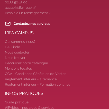
02.35.52.85.00
2026-2027 :
consultez toutes les
accueil@ifa-rouen.fr
dates
|
Trouvez votre
Besoin d’un renseignement ?
employeur :
avec notre Job Board
|
Faites le point sur votre
Contactez nos services
avenir pro :
effectuez votre bilan de
L'IFA CAMPUS
compétences
|
#IFAides
découvrez nos aides
|
Qui sommes-nous?
Participez à nos Jobs Datings -
IFA Circle
entreprises, candidats, inscrivez-
Nous contacter
vous !
|
Participez à nos
Nous trouver
prochains évènements 2026-2027
Découvrez notre catalogue
|
Candidatez pour la
Mentions légales
rentrée 2026
|
Rentrées
CGV - Conditions Générales de Ventes
2026-2027 :
consultez toutes les
Règlement intérieur - alternance
Règlement intérieur - Formation continue
dates
|
Trouvez votre
employeur :
avec notre Job Board
INFOS PRATIQUES
|
Faites le point sur votre
Guide pratique
avenir pro :
effectuez votre bilan de
#IFAides - nos aides & services
compétences
|
#IFAides