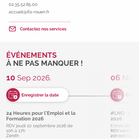
02.35.52.85.00
employeur :
avec notre Job Board
accueil@ifa-rouen.fr
|
Faites le point sur votre
avenir pro :
effectuez votre bilan de
Contactez nos services
compétences
|
#IFAides
découvrez nos aides
|
Participez à nos Jobs Datings -
entreprises, candidats, inscrivez-
ÉVÉNEMENTS
vous !
|
Participez à nos
À NE PAS MANQUER !
prochains évènements 2026-2027
|
Candidatez pour la
10
06
Sep 2026.
Nov 
rentrée 2026
|
Rentrées
2026-2027 :
consultez toutes les
dates
|
Trouvez votre
employeur :
avec notre Job Board
|
Faites le point sur votre
24 Heures pour l’Emploi et la
#LNO : La Nu
Formation 2026
avenir pro :
effectuez votre bilan de
2026
RDV jeudi 10 septembre 2026 de
compétences
|
#IFAides
Entrée
libre
10h à 17h
RDV vendredi
découvrez nos aides
|
Zénith
21h non stop