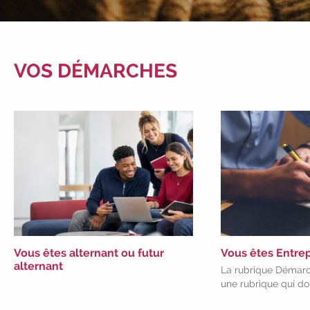
VOS DÉMARCHES
Vous êtes alternant ou futur
Vous êtes Entrep
alternant
La rubrique Démarc
une rubrique qui do
à des services prop