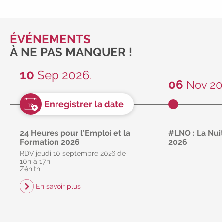
ses partenaires. Ce
réactualisée réguli
compte des demand
ou de services de n
ÉVÉNEMENTS
ceci dans une logiq
À NE PAS MANQUER !
continue de la qual
fournis.
10
Sep 2026.
06
Nov 20
24 Heures pour l’Emploi et la
#LNO : La Nuit
Formation 2026
2026
RDV jeudi 10 septembre 2026 de
libre
gr
10h à 17h
RDV vendredi 6 
Zénith
21h non stop
En savoir plus
En savoir p