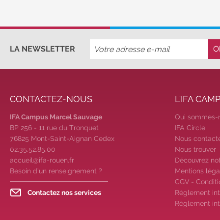
LA NEWSLETTER
CONTACTEZ-NOUS
L'IFA CAM
IFA Campus Marcel Sauvage
Qui sommes-
BP 256 - 11 rue du Tronquet
IFA Circle
76825 Mont-Saint-Aignan Cedex
Nous contact
02.35.52.85.00
Nous trouver
accueil@ifa-rouen.fr
Découvrez no
Besoin d’un renseignement ?
Mentions léga
CGV - Conditi
Contactez nos services
Règlement int
Règlement int