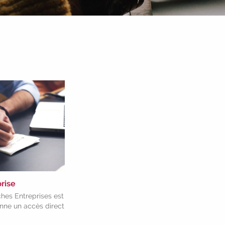
rise
hes Entreprises est
nne un accès direct
osés par l'IFA et/ou