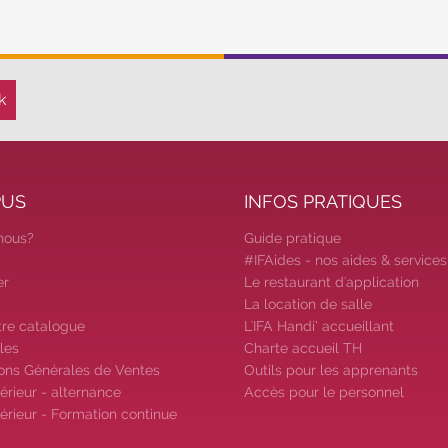
PUS
INFOS PRATIQUES
nous?
Guide pratique
#IFAides - nos aides & services
er
Le restaurant d'application
La location de salle
tre catalogue
L'IFA Handi’ accueillant
les
Charte accueil TH
ons Générales de Ventes
Outils pour les apprenants
érieur - alternance
Accès pour le personnel
érieur - Formation continue