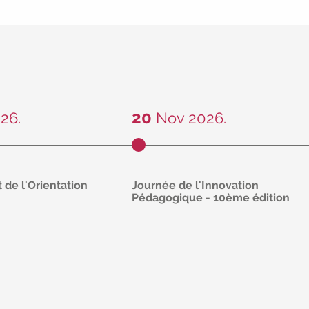
tte rubrique sera
èrement pour tenir
es de prestations
os entreprises et
ue d'amélioration
ité des services
20
26.
Nov 2026.
 de l'Orientation
Journée de l'Innovation
Pédagogique - 10ème édition
atuite
Et si cette journée était le moment
novembre de 16h à
où tout bascule ?
De 8h15 à 17h
en présentiel ou distanciel
lus
En savoir plus