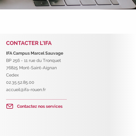
nos
prochains évènements 2026-2027
|
Candidatez pour la rentrée 2026
|
Rentrées 2026-2027 :
consultez toutes les
dates
|
Trouvez votre employeur :
avec
notre Job Board
|
Faites le point sur
votre avenir pro :
effectuez votre bilan de
CONTACTER L’IFA
compétences
|
#IFAides
découvrez nos
aides
|
Participez à nos Jobs Datings -
IFA Campus Marcel Sauvage
entreprises, candidats, inscrivez-vous !
|
BP 256 - 11 rue du Tronquet
Participez à nos
prochains évènements 2026-
76825 Mont-Saint-Aignan
2027
|
Candidatez pour la
Cedex
rentrée 2026
|
Rentrées 2026-2027 :
02.35.52.85.00
consultez toutes les dates
|
Trouvez
accueil@ifa-rouen.fr
votre employeur :
avec notre Job Board
|
Faites le point sur votre avenir pro :
Contactez nos services
effectuez votre bilan de compétences
|
#IFAides
découvrez nos aides
|
Participez à nos Jobs Datings -
entreprises,
candidats, inscrivez-vous !
|
Participez à