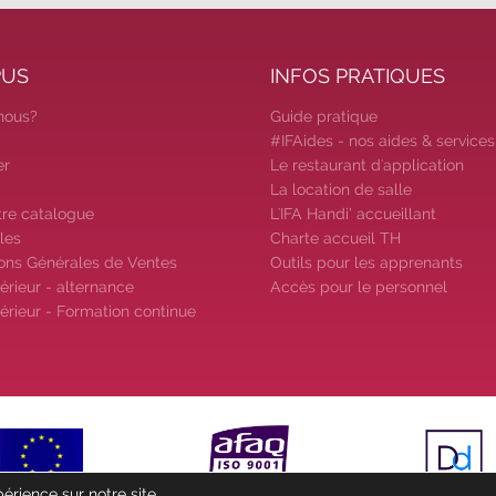
PUS
INFOS PRATIQUES
nous?
Guide pratique
#IFAides - nos aides & services
er
Le restaurant d'application
La location de salle
tre catalogue
L'IFA Handi’ accueillant
les
Charte accueil TH
ons Générales de Ventes
Outils pour les apprenants
érieur - alternance
Accès pour le personnel
érieur - Formation continue
érience sur notre site.