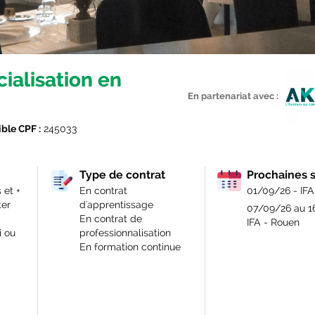
ialisation en
En partenariat avec :
ible CPF :
245033
Type de contrat
Prochaines 
 et +
En contrat
01/09/26 - IFA
ter
d'apprentissage
07/09/26 au 1
En contrat de
IFA - Rouen
i ou
professionnalisation
En formation continue