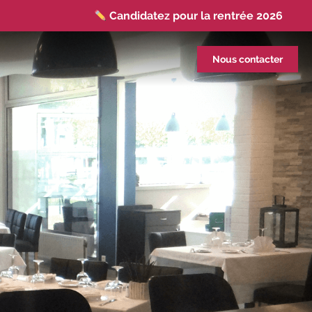
Candidatez pour la rentrée 2026
|
Rentrées 2026-2027 :
consultez toutes les
dates
|
Trouvez votre employeur :
avec
Nous contacter
notre Job Board
|
Faites le point sur
votre avenir pro :
effectuez votre bilan de
compétences
|
#IFAides
découvrez nos
aides
|
Participez à nos Jobs Datings -
entreprises, candidats, inscrivez-vous !
|
Participez à nos
prochains évènements 2026-
2027
|
Candidatez pour la
rentrée 2026
|
Rentrées 2026-2027 :
consultez toutes les dates
|
Trouvez
votre employeur :
avec notre Job Board
|
Faites le point sur votre avenir pro :
effectuez votre bilan de compétences
|
#IFAides
découvrez nos aides
|
Participez à nos Jobs Datings -
entreprises,
candidats, inscrivez-vous !
|
Participez à