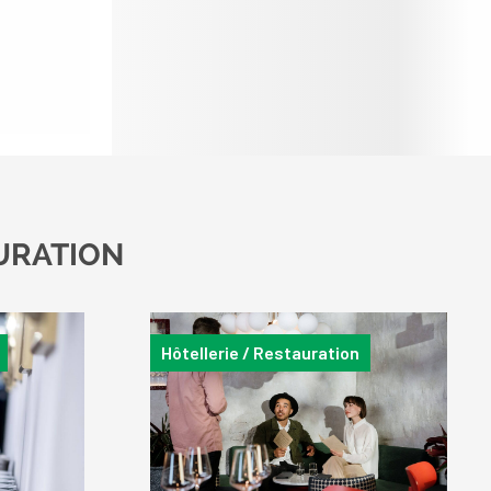
candidats, inscrivez-vous !
|
Participez à
nos
prochains évènements 2026-2027
|
Candidatez pour la rentrée 2026
|
Rentrées 2026-2027 :
consultez toutes les
dates
|
Trouvez votre employeur :
avec
notre Job Board
|
Faites le point sur
votre avenir pro :
effectuez votre bilan de
compétences
|
#IFAides
découvrez nos
aides
|
Participez à nos Jobs Datings -
entreprises, candidats, inscrivez-vous !
|
URATION
Participez à nos
prochains évènements 2026-
2027
|
Candidatez pour la
rentrée 2026
|
Rentrées 2026-2027 :
consultez toutes les dates
|
Trouvez
Hôtellerie / Restauration
votre employeur :
avec notre Job Board
|
Faites le point sur votre avenir pro :
effectuez votre bilan de compétences
|
#IFAides
découvrez nos aides
|
Participez à nos Jobs Datings -
entreprises,