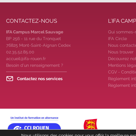
CONTACTEZ-NOUS
L'IFA CAM
IFA Campus Marcel Sauvage
Qui sommes-
BP 256 - 11 rue du Tronquet
IFA Circle
76825 Mont-Saint-Aignan Cedex
Nous contact
02.35.52.85.00
Nous trouver
accueil@ifa-rouen.fr
Découvrez no
Besoin d’un renseignement ?
Mentions léga
CGV - Conditi
Contactez nos services
Règlement int
Règlement int
Nous utilisons des cookies pour vous offrir la meilleure exp