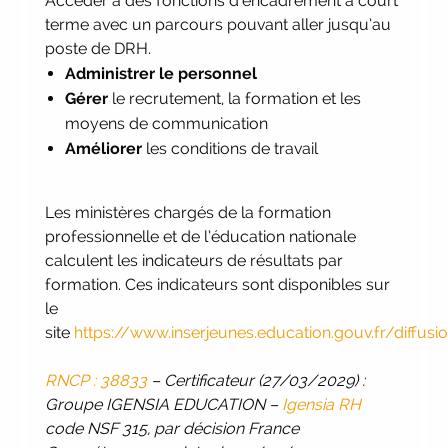
Accéder à des fonctions d’encadrement à court
à nos Jobs Datings -
entreprises,
terme avec un parcours pouvant aller jusqu’au
candidats, inscrivez-vous !
|
poste de DRH.
Participez à nos
prochains évènements
Administrer le personnel
2026-2027
|
Candidatez
Gérer
le recrutement, la formation et les
pour la rentrée 2026
|
Rentrées
moyens de communication
2026-2027 :
consultez toutes les dates
Améliorer
les conditions de travail
|
Trouvez votre employeur :
avec
notre Job Board
|
Faites le point
sur votre avenir pro :
effectuez votre
Les ministères chargés de la formation
bilan de compétences
|
#IFAides
professionnelle et de l’éducation nationale
découvrez nos aides
|
Participez
calculent les indicateurs de résultats par
à nos Jobs Datings -
entreprises,
formation. Ces indicateurs sont disponibles sur
candidats, inscrivez-vous !
|
le
Participez à nos
prochains évènements
site
https://www.inserjeunes.education.gouv.fr/diffusi
2026-2027
|
Candidatez
pour la rentrée 2026
|
Rentrées
RNCP : 38833
– Certificateur (27/03/2029) :
2026-2027 :
consultez toutes les dates
Groupe IGENSIA EDUCATION –
Igensia RH
|
Trouvez votre employeur :
avec
code NSF 315, par décision France
notre Job Board
|
Faites le point