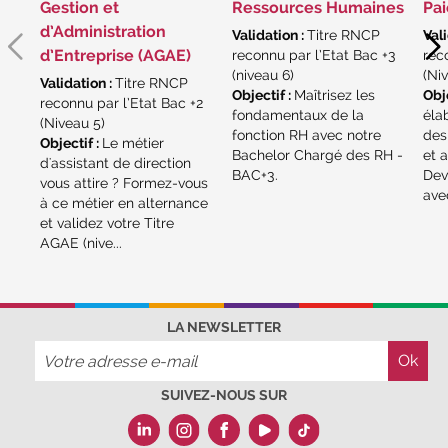
candidats, inscrivez-vous !
|
Gestion et
Ressources Humaines
Pai
Participez à nos
prochains évènements
d’Administration
Validation :
Titre RNCP
Vali
2026-2027
|
Candidatez
d’Entreprise (AGAE)
reconnu par l’Etat Bac +3
rec
(niveau 6)
(Ni
pour la rentrée 2026
|
Rentrées
Validation :
Titre RNCP
Objectif :
Maîtrisez les
Obje
2026-2027 :
consultez toutes les dates
reconnu par l’Etat Bac +2
fondamentaux de la
éla
(Niveau 5)
|
Trouvez votre employeur :
avec
fonction RH avec notre
des
Objectif :
Le métier
notre Job Board
|
Faites le point
Bachelor Chargé des RH -
et 
d'assistant de direction
sur votre avenir pro :
effectuez votre
BAC+3.
Dev
vous attire ? Formez-vous
avec
bilan de compétences
|
#IFAides
à ce métier en alternance
découvrez nos aides
|
Participez
et validez votre Titre
AGAE (nive...
à nos Jobs Datings -
entreprises,
candidats, inscrivez-vous !
|
Participez à nos
prochains évènements
2026-2027
|
Candidatez
LA NEWSLETTER
pour la rentrée 2026
|
Rentrées
2026-2027 :
consultez toutes les dates
|
Trouvez votre employeur :
avec
SUIVEZ-NOUS SUR
notre Job Board
|
Faites le point
sur votre avenir pro :
effectuez votre