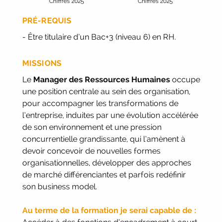
Chiffres 2025
Chiffres 2025
pour la rentrée 2026
|
Rentrées
PRÉ-REQUIS
2026-2027 :
consultez toutes les dates
|
Trouvez votre employeur :
avec
- Être titulaire d’un Bac+3 (niveau 6) en RH.
notre Job Board
|
Faites le point
sur votre avenir pro :
effectuez votre
MISSIONS
bilan de compétences
|
#IFAides
Le
Manager des Ressources Humaines
occupe
découvrez nos aides
|
Participez
une position centrale au sein des organisation,
à nos Jobs Datings -
entreprises,
pour accompagner les transformations de
candidats, inscrivez-vous !
|
l’entreprise, induites par une évolution accélérée
Participez à nos
prochains évènements
de son environnement et une pression
2026-2027
|
Candidatez
concurrentielle grandissante, qui l’amènent à
pour la rentrée 2026
|
Rentrées
devoir concevoir de nouvelles formes
2026-2027 :
consultez toutes les dates
organisationnelles, développer des approches
|
Trouvez votre employeur :
avec
de marché différenciantes et parfois redéfinir
notre Job Board
|
Faites le point
son business model.
sur votre avenir pro :
effectuez votre
bilan de compétences
|
#IFAides
Au terme de la formation je serai capable de :
découvrez nos aides
|
Participez