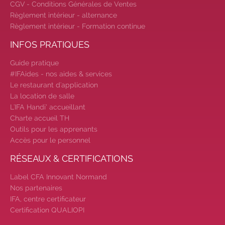
CGV - Conditions Générales de Ventes
|
Trouvez votre employeur :
avec
Règlement intérieur - alternance
notre Job Board
|
Faites le point
Règlement intérieur - Formation continue
sur votre avenir pro :
effectuez votre
INFOS PRATIQUES
bilan de compétences
|
#IFAides
découvrez nos aides
|
Participez
Guide pratique
à nos Jobs Datings -
entreprises,
#IFAides - nos aides & services
candidats, inscrivez-vous !
|
Le restaurant d'application
Participez à nos
prochains évènements
La location de salle
2026-2027
|
L'IFA Handi’ accueillant
Charte accueil TH
Outils pour les apprenants
Accès pour le personnel
RÉSEAUX & CERTIFICATIONS
Label CFA Innovant Normand
Nos partenaires
IFA, centre certificateur
Certification QUALIOPI