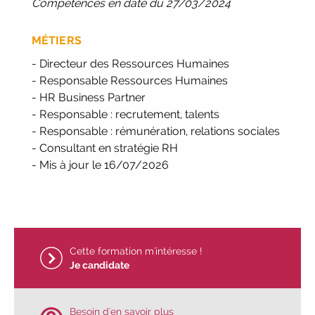
Compétences en date du 27/03/2024
sur votre avenir pro :
effectuez votre
bilan de compétences
|
#IFAides
MÉTIERS
découvrez nos aides
|
Participez
à nos Jobs Datings -
entreprises,
- Directeur des Ressources Humaines
candidats, inscrivez-vous !
|
- Responsable Ressources Humaines
Participez à nos
prochains évènements
- HR Business Partner
2026-2027
|
Candidatez
- Responsable : recrutement, talents
pour la rentrée 2026
|
Rentrées
- Responsable : rémunération, relations sociales
2026-2027 :
consultez toutes les dates
- Consultant en stratégie RH
|
Trouvez votre employeur :
avec
- Mis à jour le 16/07/2026
notre Job Board
|
Faites le point
sur votre avenir pro :
effectuez votre
bilan de compétences
|
#IFAides
découvrez nos aides
|
Participez
à nos Jobs Datings -
entreprises,
Cette formation m'intéresse !
candidats, inscrivez-vous !
|
Je candidate
Participez à nos
prochains évènements
2026-2027
|
Candidatez
Besoin d'en savoir plus
pour la rentrée 2026
|
Rentrées