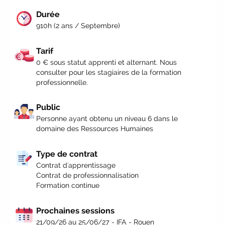
découvrez nos aides
|
Participez
Durée
à nos Jobs Datings -
entreprises,
910h (2 ans / Septembre)
candidats, inscrivez-vous !
|
Participez à nos
prochains évènements
Tarif
2026-2027
|
Candidatez
0 € sous statut apprenti et alternant. Nous
pour la rentrée 2026
|
Rentrées
consulter pour les stagiaires de la formation
2026-2027 :
consultez toutes les dates
professionnelle.
|
Trouvez votre employeur :
avec
notre Job Board
|
Faites le point
Public
sur votre avenir pro :
effectuez votre
Personne ayant obtenu un niveau 6 dans le
bilan de compétences
|
#IFAides
domaine des Ressources Humaines
découvrez nos aides
|
Participez
à nos Jobs Datings -
entreprises,
Type de contrat
candidats, inscrivez-vous !
|
Contrat d'apprentissage
Participez à nos
prochains évènements
Contrat de professionnalisation
2026-2027
|
Candidatez
Formation continue
pour la rentrée 2026
|
Rentrées
2026-2027 :
consultez toutes les dates
Prochaines sessions
|
Trouvez votre employeur :
avec
21/09/26 au 25/06/27 - IFA - Rouen