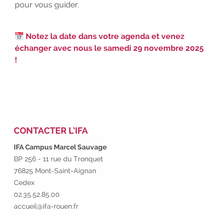
pour vous guider.
découvrez nos aides
|
Participez à nos Jobs Datings -
entreprises, candidats, inscrivez-
Notez la date dans votre agenda et venez
vous !
|
Participez à nos
échanger avec nous le samedi 29 novembre 2025
prochains évènements 2026-2027
!
|
Candidatez pour la
rentrée 2026
|
Rentrées
2026-2027 :
consultez toutes les
dates
|
Trouvez votre
employeur :
avec notre Job Board
|
Faites le point sur votre
CONTACTER L’IFA
avenir pro :
effectuez votre bilan de
IFA Campus Marcel Sauvage
compétences
|
#IFAides
BP 256 - 11 rue du Tronquet
découvrez nos aides
|
76825 Mont-Saint-Aignan
Participez à nos Jobs Datings -
Cedex
entreprises, candidats, inscrivez-
02.35.52.85.00
vous !
|
Participez à nos
accueil@ifa-rouen.fr
prochains évènements 2026-2027