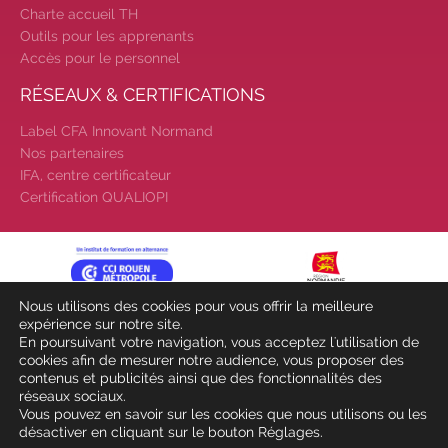
employeur :
avec notre Job Board
Charte accueil TH
|
Faites le point sur votre
Outils pour les apprenants
avenir pro :
effectuez votre bilan de
Accès pour le personnel
compétences
|
#IFAides
RÉSEAUX & CERTIFICATIONS
découvrez nos aides
|
Participez à nos Jobs Datings -
Label CFA Innovant Normand
entreprises, candidats, inscrivez-
Nos partenaires
vous !
|
Participez à nos
IFA, centre certificateur
prochains évènements 2026-2027
Certification QUALIOPI
|
Candidatez pour la
rentrée 2026
|
Rentrées
2026-2027 :
consultez toutes les
dates
|
Trouvez votre
Nous utilisons des cookies pour vous offrir la meilleure
employeur :
avec notre Job Board
expérience sur notre site.
|
Faites le point sur votre
En poursuivant votre navigation, vous acceptez l'utilisation de
cookies afin de mesurer notre audience, vous proposer des
avenir pro :
effectuez votre bilan de
contenus et publicités ainsi que des fonctionnalités des
compétences
|
#IFAides
réseaux sociaux.
découvrez nos aides
|
Vous pouvez en savoir sur les cookies que nous utilisons ou les
désactiver en cliquant sur le bouton Réglages.
Participez à nos Jobs Datings -