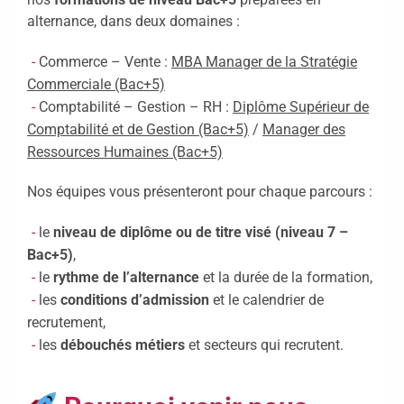
Participez à nos Jobs Datings -
alternance, dans deux domaines :
entreprises, candidats, inscrivez-
vous !
|
Participez à nos
Commerce – Vente :
MBA Manager de la Stratégie
prochains évènements 2026-2027
Commerciale (Bac+5)
|
Candidatez pour la
Comptabilité – Gestion – RH :
Diplôme Supérieur de
rentrée 2026
|
Rentrées
Comptabilité et de Gestion (Bac+5)
/
Manager des
2026-2027 :
consultez toutes les
Ressources Humaines (Bac+5)
dates
|
Trouvez votre
employeur :
avec notre Job Board
Nos équipes vous présenteront pour chaque parcours :
|
Faites le point sur votre
avenir pro :
effectuez votre bilan de
le
niveau de diplôme ou de titre visé (niveau 7 –
compétences
|
#IFAides
Bac+5)
,
découvrez nos aides
|
le
rythme de l’alternance
et la durée de la formation,
Participez à nos Jobs Datings -
les
conditions d’admission
et le calendrier de
entreprises, candidats, inscrivez-
recrutement,
vous !
|
Participez à nos
les
débou­chés métiers
et secteurs qui recrutent.
prochains évènements 2026-2027
|
Candidatez pour la
rentrée 2026
|
Rentrées