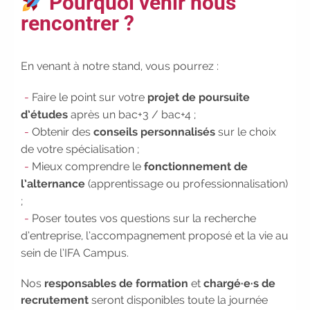
Pourquoi venir nous
2026-2027 :
consultez toutes les
rencontrer ?
dates
|
Trouvez votre
employeur :
avec notre Job Board
|
Faites le point sur votre
En venant à notre stand, vous pourrez :
avenir pro :
effectuez votre bilan de
compétences
|
#IFAides
Faire le point sur votre
projet de poursuite
découvrez nos aides
|
d’études
après un bac+3 / bac+4 ;
Participez à nos Jobs Datings -
Obtenir des
conseils personnalisés
sur le choix
entreprises, candidats, inscrivez-
de votre spécialisation ;
vous !
|
Participez à nos
Mieux comprendre le
fonctionnement de
prochains évènements 2026-2027
l’alternance
(apprentissage ou professionnalisation)
|
Candidatez pour la
;
rentrée 2026
|
Rentrées
Poser toutes vos questions sur la recherche
2026-2027 :
consultez toutes les
d’entreprise, l’accompagnement proposé et la vie au
dates
|
Trouvez votre
sein de l’IFA Campus.
employeur :
avec notre Job Board
|
Faites le point sur votre
Nos
responsables de formation
et
chargé·e·s de
avenir pro :
effectuez votre bilan de
recrutement
seront disponibles toute la journée
compétences
|
#IFAides