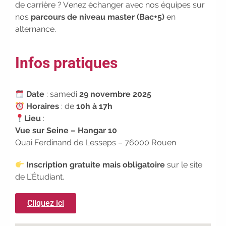
de carrière ? Venez échanger avec nos équipes sur
vous !
|
Participez à nos
nos
parcours de niveau master (Bac+5)
en
prochains évènements 2026-2027
alternance.
|
Candidatez pour la
rentrée 2026
|
Rentrées
2026-2027 :
consultez toutes les
Infos pratiques
dates
|
Trouvez votre
employeur :
avec notre Job Board
|
Faites le point sur votre
Date
: samedi
29 novembre 2025
avenir pro :
effectuez votre bilan de
Horaires
: de
10h à 17h
compétences
|
#IFAides
Lieu
:
découvrez nos aides
|
Vue sur Seine – Hangar 10
Participez à nos Jobs Datings -
Quai Ferdinand de Lesseps – 76000 Rouen
entreprises, candidats, inscrivez-
Inscription gratuite mais obligatoire
vous !
|
Participez à nos
sur le site
de L’Étudiant.
prochains évènements 2026-2027
|
Candidatez pour la
rentrée 2026
|
Rentrées
Cliquez ici
2026-2027 :
consultez toutes les
dates
|
Trouvez votre