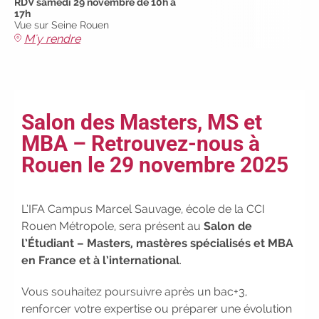
RDV samedi 29 novembre de 10h à
|
Faites le point sur votre
17h
avenir pro :
effectuez votre bilan de
Vue sur Seine Rouen
M'y rendre
compétences
|
#IFAides
découvrez nos aides
|
Participez à nos Jobs Datings -
entreprises, candidats, inscrivez-
vous !
|
Participez à nos
Salon des Masters, MS et
prochains évènements 2026-2027
MBA – Retrouvez-nous à
|
Candidatez pour la
rentrée 2026
|
Rentrées
Rouen le 29 novembre 2025
2026-2027 :
consultez toutes les
dates
|
Trouvez votre
L’IFA Campus Marcel Sauvage, école de la CCI
employeur :
avec notre Job Board
Rouen Métropole, sera présent au
Salon de
|
Faites le point sur votre
l’Étudiant – Masters, mastères spécialisés et MBA
avenir pro :
effectuez votre bilan de
en France et à l’international
.
compétences
|
#IFAides
découvrez nos aides
|
Vous souhaitez poursuivre après un bac+3,
Participez à nos Jobs Datings -
renforcer votre expertise ou préparer une évolution
entreprises, candidats, inscrivez-