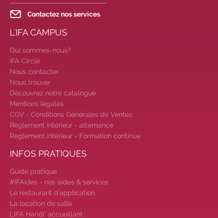
prochains évènements 2026-2027
Contactez nos services
|
Candidatez pour la
L'IFA CAMPUS
rentrée 2026
|
Rentrées
2026-2027 :
consultez toutes les
Qui sommes-nous?
dates
|
Trouvez votre
IFA Circle
employeur :
avec notre Job Board
Nous contacter
|
Faites le point sur votre
Nous trouver
avenir pro :
effectuez votre bilan de
Découvrez notre catalogue
compétences
|
#IFAides
Mentions légales
CGV - Conditions Générales de Ventes
découvrez nos aides
|
Règlement intérieur - alternance
Participez à nos Jobs Datings -
Règlement intérieur - Formation continue
entreprises, candidats, inscrivez-
vous !
|
Participez à nos
INFOS PRATIQUES
prochains évènements 2026-2027
Guide pratique
|
Candidatez pour la
#IFAides - nos aides & services
rentrée 2026
|
Rentrées
Le restaurant d'application
2026-2027 :
consultez toutes les
La location de salle
dates
|
Trouvez votre
L'IFA Handi’ accueillant