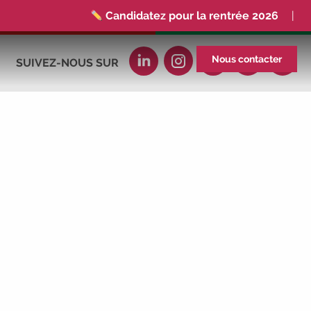
Candidatez pour la rentrée 2026
|
Rentrées 2026-2027 :
consultez toutes
les dates
|
Trouvez votre employeur :
Nous contacter
SUIVEZ-NOUS SUR
avec notre Job Board
|
Faites le point
sur votre avenir pro :
effectuez votre bilan de
compétences
|
#IFAides
découvrez nos
aides
|
Participez à nos Jobs Datings -
entreprises, candidats, inscrivez-vous !
|
Participez à nos
prochains évènements 2026-
2027
|
Candidatez pour la
rentrée 2026
|
Rentrées 2026-2027 :
consultez toutes les dates
|
Trouvez
votre employeur :
avec notre Job Board
|
Faites le point sur votre avenir pro :
effectuez votre bilan de compétences
|
#IFAides
découvrez nos aides
|
Participez à nos Jobs Datings -
entreprises,
candidats, inscrivez-vous !
|
Participez à