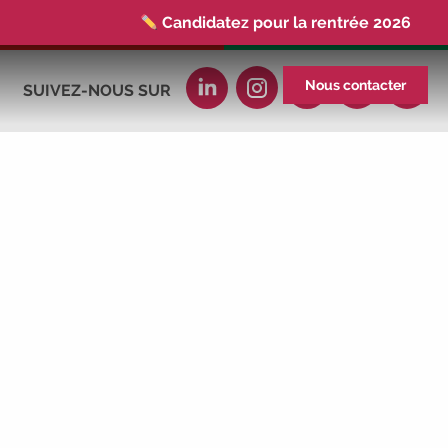
Candidatez pour la rentrée 2026
|
Rentrées 2026-2027 :
consultez toutes
les dates
|
Trouvez votre employeur :
Nous contacter
SUIVEZ-NOUS SUR
avec notre Job Board
|
Faites le point
sur votre avenir pro :
effectuez votre bilan de
compétences
|
#IFAides
découvrez
nos aides
|
Participez à nos Jobs
Datings -
entreprises, candidats, inscrivez-
vous !
|
Participez à nos
prochains
évènements 2026-2027
|
Candidatez pour la rentrée 2026
|
Rentrées 2026-2027 :
consultez toutes les
dates
|
Trouvez votre employeur :
avec notre Job Board
|
Faites le point
sur votre avenir pro :
effectuez votre bilan de
compétences
|
#IFAides
découvrez
nos aides
|
Participez à nos Jobs
Datings -
entreprises, candidats, inscrivez-