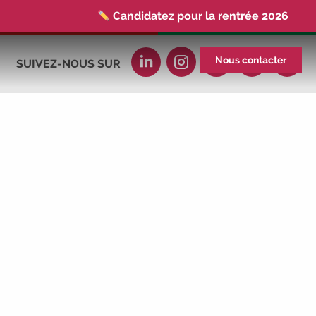
Candidatez pour la rentrée 2026
|
Rentrées 2026-2027 :
consultez toutes
les dates
|
Trouvez votre employeur :
Nous contacter
SUIVEZ-NOUS SUR
avec notre Job Board
|
Faites le point
sur votre avenir pro :
effectuez votre bilan de
compétences
|
#IFAides
découvrez
nos aides
|
Participez à nos Jobs
Datings -
entreprises, candidats, inscrivez-
vous !
|
Participez à nos
prochains
évènements 2026-2027
|
Candidatez pour la rentrée 2026
|
Rentrées 2026-2027 :
consultez toutes les
dates
|
Trouvez votre employeur :
avec notre Job Board
|
Faites le point
sur votre avenir pro :
effectuez votre bilan de
compétences
|
#IFAides
découvrez
nos aides
|
Participez à nos Jobs
Datings -
entreprises, candidats, inscrivez-