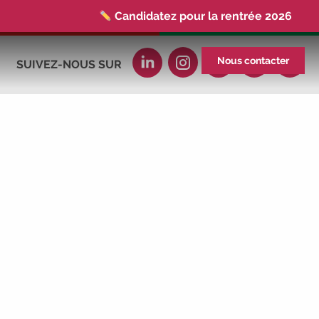
Candidatez pour la rentrée 2026
|
Rentrées 2026-2027 :
consultez toutes
les dates
|
Trouvez votre employeur :
Nous contacter
SUIVEZ-NOUS SUR
avec notre Job Board
|
Faites le point
sur votre avenir pro :
effectuez votre bilan de
compétences
|
#IFAides
découvrez
nos aides
|
Participez à nos Jobs
Datings -
entreprises, candidats, inscrivez-
vous !
|
Participez à nos
prochains
évènements 2026-2027
|
Candidatez pour la rentrée 2026
|
Rentrées 2026-2027 :
consultez toutes les
dates
|
Trouvez votre employeur :
avec notre Job Board
|
Faites le point
sur votre avenir pro :
effectuez votre bilan de
compétences
|
#IFAides
découvrez
nos aides
|
Participez à nos Jobs
Datings -
entreprises, candidats, inscrivez-