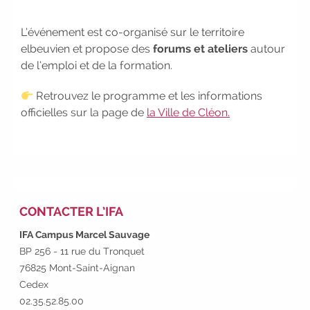
2026-2027 :
consultez toutes les
dates
|
Trouvez votre
L’événement est co-organisé sur le territoire
employeur :
avec notre Job Board
elbeuvien et propose des
forums et ateliers
autour
|
Faites le point sur votre
de l’emploi et de la formation.
avenir pro :
effectuez votre bilan de
compétences
|
#IFAides
Retrouvez le programme et les informations
découvrez nos aides
|
officielles sur la page de
la Ville de Cléon.
Participez à nos Jobs Datings -
entreprises, candidats, inscrivez-
vous !
|
Participez à nos
prochains évènements 2026-2027
|
Candidatez pour la
rentrée 2026
|
Rentrées
CONTACTER L’IFA
2026-2027 :
consultez toutes les
IFA Campus Marcel Sauvage
dates
|
Trouvez votre
BP 256 - 11 rue du Tronquet
employeur :
avec notre Job Board
76825 Mont-Saint-Aignan
|
Faites le point sur votre
Cedex
avenir pro :
effectuez votre bilan de
02.35.52.85.00
compétences
|
#IFAides