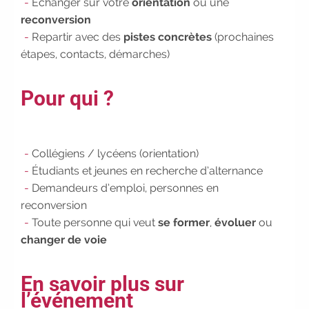
Échanger sur votre
orientation
ou une
Participez à nos Jobs Datings -
reconversion
entreprises, candidats, inscrivez-
Repartir avec des
pistes concrètes
(prochaines
vous !
|
Participez à nos
étapes, contacts, démarches)
prochains évènements 2026-2027
|
Candidatez pour la
rentrée 2026
|
Rentrées
Pour qui ?
2026-2027 :
consultez toutes les
dates
|
Trouvez votre
employeur :
avec notre Job Board
Collégiens / lycéens (orientation)
|
Faites le point sur votre
avenir pro :
effectuez votre bilan de
Étudiants et jeunes en recherche d’alternance
compétences
|
#IFAides
Demandeurs d’emploi, personnes en
découvrez nos aides
|
reconversion
Participez à nos Jobs Datings -
Toute personne qui veut
se former
,
évoluer
ou
entreprises, candidats, inscrivez-
changer de voie
vous !
|
Participez à nos
prochains évènements 2026-2027
En savoir plus sur
|
Candidatez pour la
l’événement
rentrée 2026
|
Rentrées