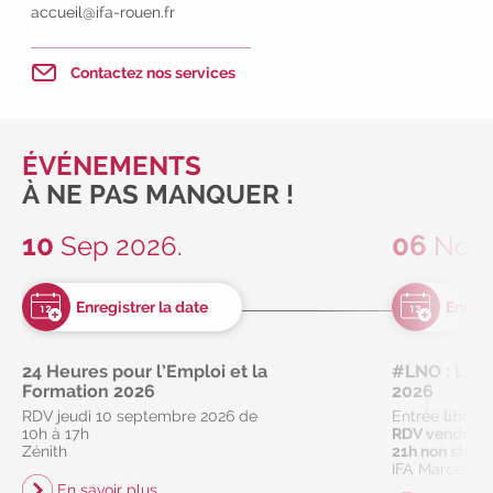
accueil@ifa-rouen.fr
découvrez nos aides
|
Participez à nos Jobs Datings -
Contactez nos services
entreprises, candidats, inscrivez-
vous !
|
Participez à nos
prochains évènements 2026-2027
|
Candidatez pour la
ÉVÉNEMENTS
rentrée 2026
|
Rentrées
À NE PAS MANQUER !
2026-2027 :
consultez toutes les
dates
|
Trouvez votre
10
06
Sep 2026.
Nov 
employeur :
avec notre Job Board
|
Faites le point sur votre
avenir pro :
effectuez votre bilan de
compétences
|
#IFAides
découvrez nos aides
|
24 Heures pour l’Emploi et la
#LNO : La Nu
Formation 2026
2026
Participez à nos Jobs Datings -
RDV jeudi 10 septembre 2026 de
Entrée
libre
entreprises, candidats, inscrivez-
10h à 17h
RDV vendredi
vous !
|
Participez à nos
Zénith
21h non stop
IFA Marcel Sa
prochains évènements 2026-2027
En savoir plus