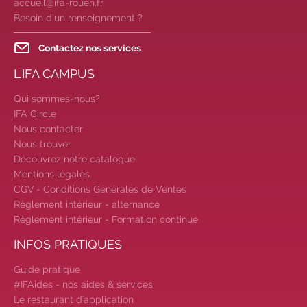
accueil@ifa-rouen.fr
avenir pro :
effectuez votre bilan de
Besoin d’un renseignement ?
compétences
|
#IFAides
découvrez nos aides
|
Contactez nos services
Participez à nos Jobs Datings -
L'IFA CAMPUS
entreprises, candidats, inscrivez-
vous !
|
Participez à nos
Qui sommes-nous?
prochains évènements 2026-2027
IFA Circle
|
Candidatez pour la
Nous contacter
rentrée 2026
|
Rentrées
Nous trouver
2026-2027 :
consultez toutes les
Découvrez notre catalogue
dates
|
Trouvez votre
Mentions légales
CGV - Conditions Générales de Ventes
employeur :
avec notre Job Board
Règlement intérieur - alternance
|
Faites le point sur votre
Règlement intérieur - Formation continue
avenir pro :
effectuez votre bilan de
compétences
|
#IFAides
INFOS PRATIQUES
découvrez nos aides
|
Guide pratique
Participez à nos Jobs Datings -
#IFAides - nos aides & services
entreprises, candidats, inscrivez-
Le restaurant d'application
vous !
|
Participez à nos