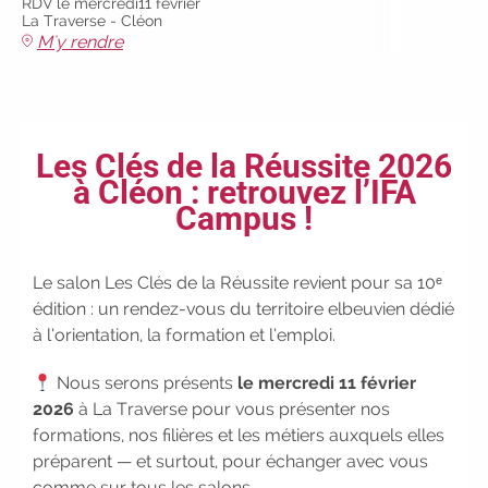
RDV le mercredi11 février
|
Faites le point sur votre
La Traverse - Cléon
avenir pro :
effectuez votre bilan de
M'y rendre
compétences
|
#IFAides
découvrez nos aides
|
Participez à nos Jobs Datings -
entreprises, candidats, inscrivez-
Les Clés de la Réussite 2026
vous !
|
Participez à nos
à Cléon : retrouvez l’IFA
prochains évènements 2026-2027
Campus !
|
Candidatez pour la
rentrée 2026
|
Rentrées
2026-2027 :
consultez toutes les
Le salon Les Clés de la Réussite revient pour sa 10ᵉ
dates
|
Trouvez votre
édition : un rendez-vous du territoire elbeuvien dédié
employeur :
avec notre Job Board
à l’orientation, la formation et l’emploi.
|
Faites le point sur votre
avenir pro :
effectuez votre bilan de
Nous serons présents
le mercredi 11 février
compétences
|
#IFAides
2026
à
La Traverse
pour vous présenter nos
découvrez nos aides
|
formations, nos filières et les métiers auxquels elles
Participez à nos Jobs Datings -
préparent — et surtout, pour échanger avec vous
entreprises, candidats, inscrivez-
comme sur tous les salons.