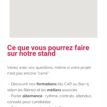
employeur :
avec notre Job Board
|
Faites le point sur votre
avenir pro :
effectuez votre bilan de
compétences
|
#IFAides
découvrez nos aides
|
Participez à nos Jobs Datings -
entreprises, candidats, inscrivez-
vous !
|
Participez à nos
Ce que vous pourrez faire
prochains évènements 2026-2027
sur notre stand
|
Candidatez pour la
rentrée 2026
|
Rentrées
Venez avec vos questions, même si votre projet
2026-2027 :
consultez toutes les
n’est pas encore “carré” :
dates
|
Trouvez votre
employeur :
avec notre Job Board
Découvrir nos
formations
(du CAP au Bac+5
|
Faites le point sur votre
selon les filières) et les
métiers
associés
avenir pro :
effectuez votre bilan de
Parler
alternance
: rythme, contrats, attendus,
compétences
|
#IFAides
conseils pour candidater
découvrez nos aides
|