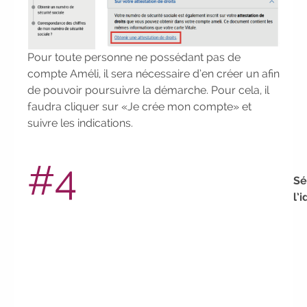
Participez à nos Jobs Datings -
entreprises, candidats, inscrivez-vous !
|
Participez à nos
prochains
Pour toute personne ne possédant pas de
évènements 2026-2027
|
compte Améli, il sera nécessaire d’en créer un afin
Candidatez pour la rentrée 2026
|
de pouvoir poursuivre la démarche. Pour cela, il
Rentrées 2026-2027 :
consultez toutes les
faudra cliquer sur «Je crée mon compte» et
dates
|
Trouvez votre employeur :
suivre les indications.
avec notre Job Board
|
Faites le
point sur votre avenir pro :
effectuez votre
#4
bilan de compétences
|
#IFAides
découvrez nos aides
|
Participez à
Sé
nos Jobs Datings -
entreprises, candidats,
l’
inscrivez-vous !
|
Participez à nos
prochains évènements 2026-2027
|
Candidatez pour la rentrée 2026
|
Rentrées 2026-2027 :
consultez
toutes les dates
|
Trouvez votre
employeur :
avec notre Job Board
|