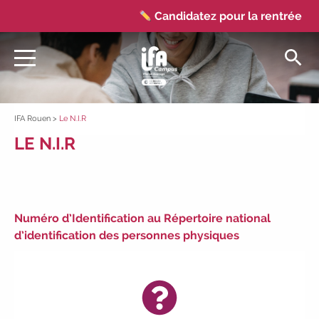
Candidatez pour la rentrée 2026
|
Rentrées 2026-2027 :
consultez
toutes les dates
|
Trouvez votre
employeur :
avec notre Job Board
|
Faites le point sur votre avenir pro :
effectuez votre bilan de compétences
|
#IFAides
découvrez nos aides
|
IFA Rouen
>
Le N.I.R
Participez à nos Jobs Datings -
LE N.I.R
entreprises, candidats, inscrivez-vous !
|
Participez à nos
prochains
évènements 2026-2027
|
Candidatez pour la rentrée 2026
|
Numéro d’Identification au Répertoire national
Rentrées 2026-2027 :
consultez toutes les
d’identification des personnes physiques
dates
|
Trouvez votre employeur :
avec notre Job Board
|
Faites le
point sur votre avenir pro :
effectuez votre
bilan de compétences
|
#IFAides
découvrez nos aides
|
Participez à