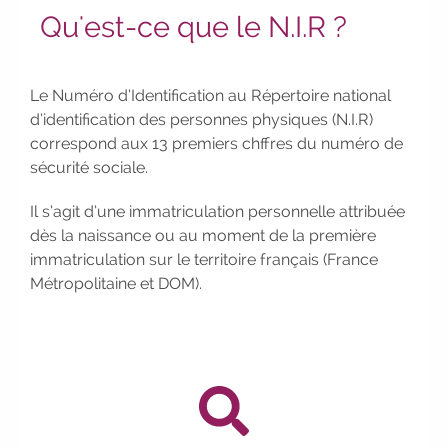
nos Jobs Datings -
entreprises, candidats,
Qu'est-ce que le N.I.R ?
inscrivez-vous !
|
Participez à nos
prochains évènements 2026-2027
|
Candidatez pour la rentrée 2026
Le Numéro d’Identification au Répertoire national
|
Rentrées 2026-2027 :
consultez
d’identification des personnes physiques (N.I.R)
toutes les dates
|
Trouvez votre
correspond aux 13 premiers chffres du numéro de
employeur :
avec notre Job Board
|
sécurité sociale.
Faites le point sur votre avenir pro :
effectuez votre bilan de compétences
|
Il s’agit d’une immatriculation personnelle attribuée
#IFAides
découvrez nos aides
|
dès la naissance ou au moment de la première
Participez à nos Jobs Datings -
immatriculation sur le territoire français (France
entreprises, candidats, inscrivez-vous !
|
Métropolitaine et DOM).
Participez à nos
prochains
évènements 2026-2027
|
Candidatez pour la rentrée 2026
|
Rentrées 2026-2027 :
consultez toutes les
dates
|
Trouvez votre employeur :
avec notre Job Board
|
Faites le
point sur votre avenir pro :
effectuez votre