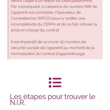
feront l’objet d’un dépôt via cette plateforme.
avec notre Job Board
|
Faites le
Par conséquent, si l’absence du numéro NIR de
point sur votre avenir pro :
effectuez votre
l’apprenti est constatée, l’Opérateur de
bilan de compétences
|
#IFAides
Compétences (OPCO) pourra notifier une
découvrez nos aides
|
Participez à
incomplétude du CERFA et de ce fait, refuser la
nos Jobs Datings -
entreprises, candidats,
prise en charge du contrat.
inscrivez-vous !
|
Participez à nos
prochains évènements 2026-2027
|
Il est impératif de se munir du numéro de
Candidatez pour la rentrée 2026
sécurité sociale de l’apprenti au moment de la
|
Rentrées 2026-2027 :
consultez
formalisation du contrat d’apprentissage.
toutes les dates
|
Trouvez votre
employeur :
avec notre Job Board
|
Faites le point sur votre avenir pro :
effectuez votre bilan de compétences
|
#IFAides
découvrez nos aides
|
Participez à nos Jobs Datings -
entreprises, candidats, inscrivez-vous !
|
Les étapes pour trouver le
Participez à nos
prochains
N.I.R.
évènements 2026-2027
|