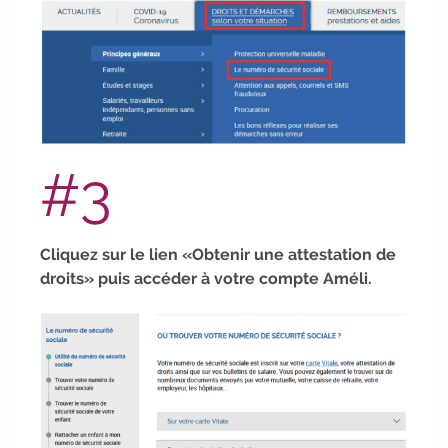
Participez à nos
prochains
évènements 2026-2027
|
Candidatez pour la rentrée 2026
|
Rentrées 2026-2027 :
consultez toutes les
dates
|
Trouvez votre employeur :
avec notre Job Board
|
Faites le
point sur votre avenir pro :
effectuez votre
#3
bilan de compétences
|
#IFAides
découvrez nos aides
|
Participez à
nos Jobs Datings -
entreprises, candidats,
inscrivez-vous !
|
Participez à nos
Cliquez sur le lien «Obtenir une attestation de
prochains évènements 2026-2027
|
droits» puis accéder à votre compte Améli.
Candidatez pour la rentrée 2026
|
Rentrées 2026-2027 :
consultez
toutes les dates
|
Trouvez votre
employeur :
avec notre Job Board
|
Faites le point sur votre avenir pro :
effectuez votre bilan de compétences
|
#IFAides
découvrez nos aides
|