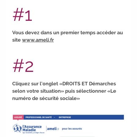
Candidatez pour la rentrée 2026
|
#1
Rentrées 2026-2027 :
consultez toutes les
dates
|
Trouvez votre employeur :
avec notre Job Board
|
Faites le
point sur votre avenir pro :
effectuez votre
Vous devez dans un premier temps accéder au
bilan de compétences
|
#IFAides
site
www.ameli.fr
découvrez nos aides
|
Participez à
nos Jobs Datings -
entreprises, candidats,
#2
inscrivez-vous !
|
Participez à nos
prochains évènements 2026-2027
|
Candidatez pour la rentrée 2026
|
Rentrées 2026-2027 :
consultez
Cliquez sur l’onglet «DROITS ET Démarches
toutes les dates
|
Trouvez votre
selon votre situation» puis sélectionner «Le
employeur :
avec notre Job Board
|
numéro de sécurité sociale»
Faites le point sur votre avenir pro :
effectuez votre bilan de compétences
|
#IFAides
découvrez nos aides
|
Participez à nos Jobs Datings -
entreprises, candidats, inscrivez-vous !
|