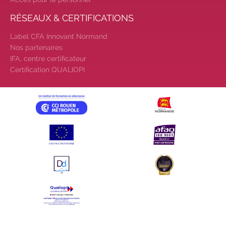
RÉSEAUX & CERTIFICATIONS
Label CFA Innovant Normand
Nos partenaires
IFA, centre certificateur
Certification QUALIOPI