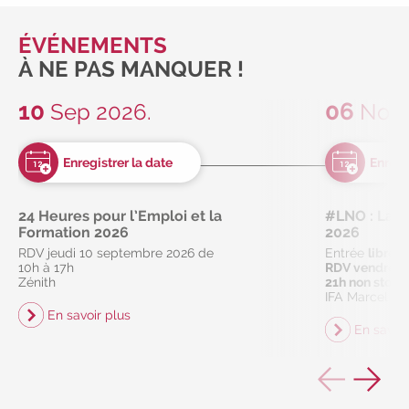
ÉVÉNEMENTS
À NE PAS MANQUER !
10
06
Sep 2026.
Nov 
24 Heures pour l’Emploi et la
#LNO : La Nu
Formation 2026
2026
RDV jeudi 10 septembre 2026 de
Entrée
libre
10h à 17h
RDV vendredi
Zénith
21h non stop
IFA Marcel Sa
En savoir plus
En savoir