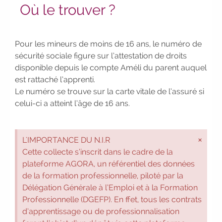
Où le trouver ?
bilan de compétences
|
#IFAides
découvrez nos aides
|
Participez à
nos Jobs Datings -
entreprises, candidats,
inscrivez-vous !
|
Participez à nos
Pour les mineurs de moins de 16 ans, le numéro de
prochains évènements 2026-2027
|
sécurité sociale figure sur l’attestation de droits
Candidatez pour la rentrée 2026
disponible depuis le compte Améli du parent auquel
|
Rentrées 2026-2027 :
consultez
est rattaché l’apprenti.
toutes les dates
|
Trouvez votre
Le numéro se trouve sur la carte vitale de l’assuré si
employeur :
avec notre Job Board
|
celui-ci a atteint l’âge de 16 ans.
Faites le point sur votre avenir pro :
effectuez votre bilan de compétences
|
#IFAides
découvrez nos aides
|
×
L'IMPORTANCE DU N.I.R
Participez à nos Jobs Datings -
Cette collecte s’inscrit dans le cadre de la
entreprises, candidats, inscrivez-vous !
|
plateforme AGORA, un référentiel des données
Participez à nos
prochains
de la formation professionnelle, piloté par la
évènements 2026-2027
|
Délégation Générale à l’Emploi et à la Formation
Candidatez pour la rentrée 2026
|
Professionnelle (DGEFP). En ffet, tous les contrats
Rentrées 2026-2027 :
consultez toutes les
d’apprentissage ou de professionnalisation
dates
|
Trouvez votre employeur :