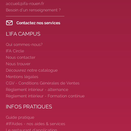
|
Candidatez pour la
accueil@ifa-rouen.fr
rentrée 2026
|
Rentrées
Besoin d’un renseignement ?
2026-2027 :
consultez toutes les
dates
|
Trouvez votre
Contactez nos services
employeur :
avec notre Job Board
L'IFA CAMPUS
|
Faites le point sur votre
avenir pro :
effectuez votre bilan de
Qui sommes-nous?
compétences
|
#IFAides
IFA Circle
Nous contacter
découvrez nos aides
|
Nous trouver
Participez à nos Jobs Datings -
Découvrez notre catalogue
entreprises, candidats, inscrivez-
Mentions légales
vous !
|
Participez à nos
CGV - Conditions Générales de Ventes
prochains évènements 2026-2027
Règlement intérieur - alternance
|
Candidatez pour la
Règlement intérieur - Formation continue
rentrée 2026
|
Rentrées
INFOS PRATIQUES
2026-2027 :
consultez toutes les
dates
|
Trouvez votre
Guide pratique
employeur :
avec notre Job Board
#IFAides - nos aides & services
|
Faites le point sur votre
Le restaurant d'application