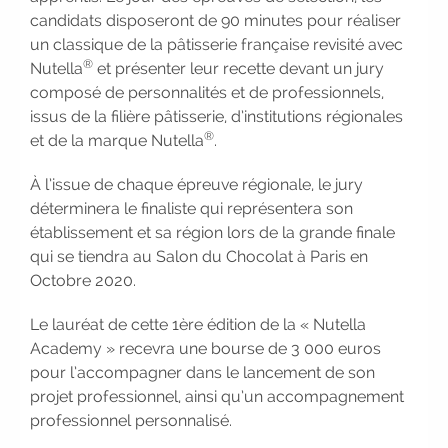
candidats disposeront de 90 minutes pour réaliser
employeur :
avec notre Job Board
un classique de la pâtisserie française revisité avec
|
Faites le point sur votre
®
Nutella
et présenter leur recette devant un jury
avenir pro :
effectuez votre bilan de
composé de personnalités et de professionnels,
compétences
|
#IFAides
issus de la filière pâtisserie, d’institutions régionales
découvrez nos aides
|
®
et de la marque Nutella
.
Participez à nos Jobs Datings -
entreprises, candidats, inscrivez-
À l’issue de chaque épreuve régionale, le jury
vous !
|
Participez à nos
déterminera le finaliste qui représentera son
prochains évènements 2026-2027
établissement et sa région lors de la grande finale
|
Candidatez pour la
qui se tiendra au Salon du Chocolat à Paris en
rentrée 2026
|
Rentrées
Octobre 2020.
2026-2027 :
consultez toutes les
dates
|
Trouvez votre
Le lauréat de cette 1ère édition de la « Nutella
employeur :
avec notre Job Board
Academy » recevra une bourse de 3 000 euros
|
Faites le point sur votre
pour l’accompagner dans le lancement de son
avenir pro :
effectuez votre bilan de
projet professionnel, ainsi qu’un accompagnement
compétences
|
#IFAides
professionnel personnalisé.
découvrez nos aides
|