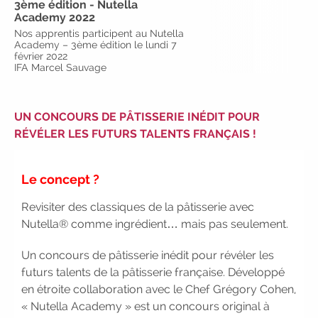
3ème édition - Nutella
|
Faites le point sur votre
Academy 2022
avenir pro :
effectuez votre bilan de
Nos apprentis participent au Nutella
compétences
|
#IFAides
Academy – 3ème édition le lundi 7
découvrez nos aides
|
février 2022
IFA Marcel Sauvage
Participez à nos Jobs Datings -
entreprises, candidats, inscrivez-
vous !
|
Participez à nos
UN CONCOURS DE PÂTISSERIE INÉDIT POUR
prochains évènements 2026-2027
RÉVÉLER LES FUTURS TALENTS FRANÇAIS !
|
Candidatez pour la
rentrée 2026
|
Rentrées
2026-2027 :
consultez toutes les
Le concept ?
dates
|
Trouvez votre
Revisiter des classiques de la pâtisserie avec
employeur :
avec notre Job Board
Nutella® comme ingrédient… mais pas seulement.
|
Faites le point sur votre
avenir pro :
effectuez votre bilan de
Un concours de pâtisserie inédit pour révéler les
compétences
|
#IFAides
futurs talents de la pâtisserie française. Développé
découvrez nos aides
|
en étroite collaboration avec le Chef Grégory Cohen,
Participez à nos Jobs Datings -
« Nutella Academy » est un concours original à
entreprises, candidats, inscrivez-