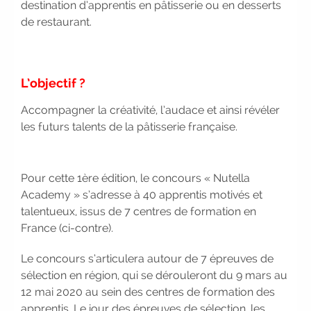
destination d’apprentis en pâtisserie ou en desserts
vous !
|
Participez à nos
de restaurant.
prochains évènements 2026-2027
|
Candidatez pour la
rentrée 2026
|
Rentrées
2026-2027 :
consultez toutes les
L’objectif ?
dates
|
Trouvez votre
Accompagner la créativité, l’audace et ainsi révéler
employeur :
avec notre Job Board
les futurs talents de la pâtisserie française.
|
Faites le point sur votre
avenir pro :
effectuez votre bilan de
compétences
|
#IFAides
découvrez nos aides
|
Pour cette 1ère édition, le concours « Nutella
Participez à nos Jobs Datings -
Academy » s’adresse à 40 apprentis motivés et
entreprises, candidats, inscrivez-
talentueux, issus de 7 centres de formation en
vous !
|
Participez à nos
France (ci-contre).
prochains évènements 2026-2027
Le concours s’articulera autour de 7 épreuves de
|
Candidatez pour la
sélection en région, qui se dérouleront du 9 mars au
rentrée 2026
|
Rentrées
12 mai 2020 au sein des centres de formation des
2026-2027 :
consultez toutes les
apprentis. Le jour des épreuves de sélection, les
dates
|
Trouvez votre