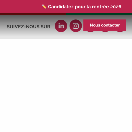
Candidatez pour la rentrée 2026
|
Rentrées 2026-2027 :
consultez toutes
les dates
|
Trouvez votre employeur :
Nous contacter
SUIVEZ-NOUS SUR
avec notre Job Board
|
Faites le point
sur votre avenir pro :
effectuez votre bilan de
compétences
|
#IFAides
découvrez
nos aides
|
Participez à nos Jobs
Datings -
entreprises, candidats, inscrivez-
vous !
|
Participez à nos
prochains
évènements 2026-2027
|
Candidatez pour la rentrée 2026
|
Rentrées 2026-2027 :
consultez toutes les
dates
|
Trouvez votre employeur :
avec notre Job Board
|
Faites le point
sur votre avenir pro :
effectuez votre bilan de
compétences
|
#IFAides
découvrez
nos aides
|
Participez à nos Jobs
Datings -
entreprises, candidats, inscrivez-