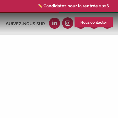
Candidatez pour la rentrée 2026
|
Rentrées 2026-2027 :
consultez toutes
les dates
|
Trouvez votre employeur :
Nous contacter
SUIVEZ-NOUS SUR
avec notre Job Board
|
Faites le point
sur votre avenir pro :
effectuez votre bilan de
compétences
|
#IFAides
découvrez
nos aides
|
Participez à nos Jobs
Datings -
entreprises, candidats, inscrivez-
vous !
|
Participez à nos
prochains
évènements 2026-2027
|
Candidatez pour la rentrée 2026
|
Rentrées 2026-2027 :
consultez toutes les
dates
|
Trouvez votre employeur :
avec notre Job Board
|
Faites le point
sur votre avenir pro :
effectuez votre bilan de
compétences
|
#IFAides
découvrez
nos aides
|
Participez à nos Jobs
Datings -
entreprises, candidats, inscrivez-