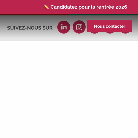
Candidatez pour la rentrée 2026
|
Rentrées 2026-2027 :
consultez toutes
les dates
|
Trouvez votre employeur :
Nous contacter
SUIVEZ-NOUS SUR
avec notre Job Board
|
Faites le point
sur votre avenir pro :
effectuez votre bilan de
compétences
|
#IFAides
découvrez
nos aides
|
Participez à nos Jobs
Datings -
entreprises, candidats, inscrivez-
vous !
|
Participez à nos
prochains
évènements 2026-2027
|
Candidatez pour la rentrée 2026
|
Rentrées 2026-2027 :
consultez toutes les
dates
|
Trouvez votre employeur :
avec notre Job Board
|
Faites le point
sur votre avenir pro :
effectuez votre bilan de
compétences
|
#IFAides
découvrez
nos aides
|
Participez à nos Jobs
Datings -
entreprises, candidats, inscrivez-