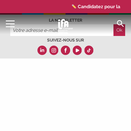
Candidatez pour la
rentrée 2026
|
LA NEWSLETTER
Rentrées 2026-2027 :
consultez toutes les dates
|
Trouvez votre
SUIVEZ-NOUS SUR
employeur :
avec notre Job
Board
|
Faites le point
sur votre avenir pro :
effectuez
votre bilan de compétences
|
#IFAides
découvrez nos
aides
|
Participez à nos
Jobs Datings -
entreprises,
candidats, inscrivez-vous !
|
Participez à nos
prochains évènements 2026-
2027
|
Candidatez pour la rentrée
2026
|
Rentrées 2026-