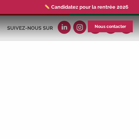
Candidatez pour la rentrée 2026
|
Rentrées 2026-2027 :
consultez toutes
les dates
|
Trouvez votre employeur :
Nous contacter
SUIVEZ-NOUS SUR
avec notre Job Board
|
Faites le point
sur votre avenir pro :
effectuez votre bilan de
compétences
|
#IFAides
découvrez
nos aides
|
Participez à nos Jobs
Datings -
entreprises, candidats, inscrivez-
vous !
|
Participez à nos
prochains
évènements 2026-2027
|
Candidatez pour la rentrée 2026
|
Rentrées 2026-2027 :
consultez toutes les
dates
|
Trouvez votre employeur :
avec notre Job Board
|
Faites le point
sur votre avenir pro :
effectuez votre bilan de
compétences
|
#IFAides
découvrez
nos aides
|
Participez à nos Jobs
Datings -
entreprises, candidats, inscrivez-