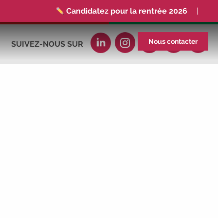
Candidatez pour la rentrée 2026
|
Rentrées 2026-2027 :
consultez toutes les
dates
|
Trouvez votre employeur :
avec
Nous contacter
SUIVEZ-NOUS SUR
notre Job Board
|
Faites le point sur votre
avenir pro :
effectuez votre bilan de compétences
|
#IFAides
découvrez nos aides
|
Participez à nos Jobs Datings -
entreprises,
candidats, inscrivez-vous !
|
Participez à
nos
prochains évènements 2026-2027
|
Candidatez pour la rentrée 2026
|
Rentrées 2026-2027 :
consultez toutes les
dates
|
Trouvez votre employeur :
avec
notre Job Board
|
Faites le point sur votre
avenir pro :
effectuez votre bilan de compétences
|
#IFAides
découvrez nos aides
|
Participez à nos Jobs Datings -
entreprises,
candidats, inscrivez-vous !
|
Participez à
nos
prochains évènements 2026-2027
|