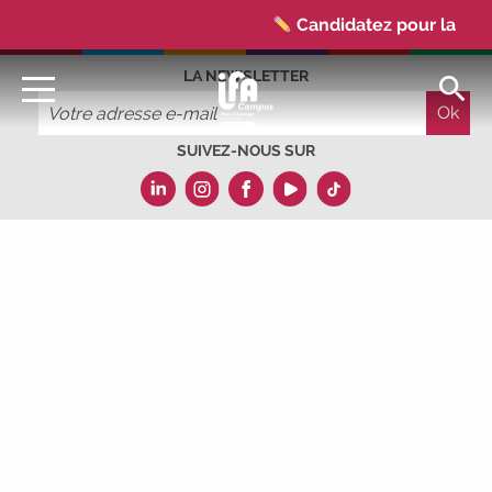
Candidatez pour la
rentrée 2026
|
LA NEWSLETTER
Rentrées 2026-2027 :
consultez toutes les dates
|
Trouvez votre
SUIVEZ-NOUS SUR
employeur :
avec notre Job
Board
|
Faites le point
sur votre avenir pro :
effectuez votre bilan de
compétences
|
#IFAides
découvrez nos aides
|
Participez à nos Jobs
Datings -
entreprises,
candidats, inscrivez-vous !
|
Participez à nos
prochains évènements 2026-
2027
|
Candidatez pour la rentrée