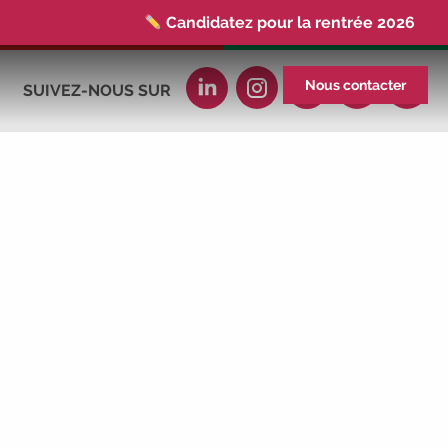
Candidatez pour la rentrée 2026
|
Rentrées 2026-2027 :
consultez toutes
les dates
|
Trouvez votre employeur :
Nous contacter
SUIVEZ-NOUS SUR
avec notre Job Board
|
Faites le point
sur votre avenir pro :
effectuez votre bilan de
compétences
|
#IFAides
découvrez
nos aides
|
Participez à nos Jobs
Datings -
entreprises, candidats, inscrivez-
vous !
|
Participez à nos
prochains
évènements 2026-2027
|
Candidatez pour la rentrée 2026
|
Rentrées 2026-2027 :
consultez toutes les
dates
|
Trouvez votre employeur :
avec notre Job Board
|
Faites le point
sur votre avenir pro :
effectuez votre bilan de
compétences
|
#IFAides
découvrez
nos aides
|
Participez à nos Jobs
Datings -
entreprises, candidats, inscrivez-