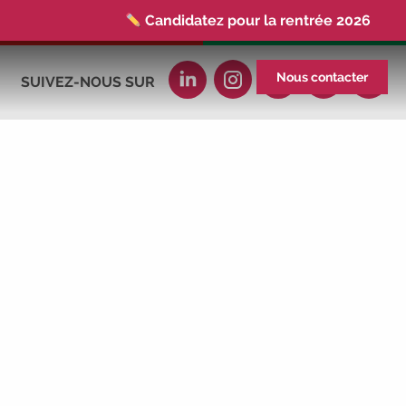
Candidatez pour la rentrée 2026
|
Rentrées 2026-2027 :
consultez toutes
les dates
|
Trouvez votre employeur :
Nous contacter
SUIVEZ-NOUS SUR
avec notre Job Board
|
Faites le point
sur votre avenir pro :
effectuez votre bilan de
compétences
|
#IFAides
découvrez
nos aides
|
Participez à nos Jobs
Datings -
entreprises, candidats, inscrivez-
vous !
|
Participez à nos
prochains
évènements 2026-2027
|
Candidatez pour la rentrée 2026
|
Rentrées 2026-2027 :
consultez toutes les
dates
|
Trouvez votre employeur :
avec notre Job Board
|
Faites le point
sur votre avenir pro :
effectuez votre bilan de
compétences
|
#IFAides
découvrez
nos aides
|
Participez à nos Jobs
Datings -
entreprises, candidats, inscrivez-