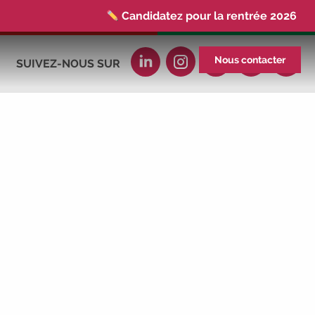
Candidatez pour la rentrée 2026
|
Rentrées 2026-2027 :
consultez
toutes les dates
|
Trouvez votre
Nous contacter
SUIVEZ-NOUS SUR
employeur :
avec notre Job Board
|
Faites le point sur votre avenir pro :
effectuez votre bilan de compétences
|
#IFAides
découvrez nos aides
|
Participez à nos Jobs Datings -
entreprises,
candidats, inscrivez-vous !
|
Participez
à nos
prochains évènements 2026-2027
|
Candidatez pour la rentrée 2026
|
Rentrées 2026-2027 :
consultez
toutes les dates
|
Trouvez votre
employeur :
avec notre Job Board
|
Faites le point sur votre avenir pro :
effectuez votre bilan de compétences
|
#IFAides
découvrez nos aides
|
Participez à nos Jobs Datings -
entreprises,