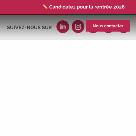
Candidatez pour la rentrée 2026
|
Rentrées 2026-2027 :
consultez toutes
les dates
|
Trouvez votre employeur :
Nous contacter
SUIVEZ-NOUS SUR
avec notre Job Board
|
Faites le point
sur votre avenir pro :
effectuez votre bilan de
compétences
|
#IFAides
découvrez
nos aides
|
Participez à nos Jobs
Datings -
entreprises, candidats, inscrivez-
vous !
|
Participez à nos
prochains
évènements 2026-2027
|
Candidatez pour la rentrée 2026
|
Rentrées 2026-2027 :
consultez toutes les
dates
|
Trouvez votre employeur :
avec notre Job Board
|
Faites le point
sur votre avenir pro :
effectuez votre bilan de
compétences
|
#IFAides
découvrez
nos aides
|
Participez à nos Jobs
Datings -
entreprises, candidats, inscrivez-