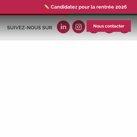
Candidatez pour la rentrée 2026
|
Rentrées 2026-2027 :
consultez toutes
les dates
|
Trouvez votre employeur :
Nous contacter
SUIVEZ-NOUS SUR
avec notre Job Board
|
Faites le point
sur votre avenir pro :
effectuez votre bilan de
compétences
|
#IFAides
découvrez
nos aides
|
Participez à nos Jobs
Datings -
entreprises, candidats, inscrivez-
vous !
|
Participez à nos
prochains
évènements 2026-2027
|
Candidatez pour la rentrée 2026
|
Rentrées 2026-2027 :
consultez toutes les
dates
|
Trouvez votre employeur :
avec notre Job Board
|
Faites le point
sur votre avenir pro :
effectuez votre bilan de
compétences
|
#IFAides
découvrez
nos aides
|
Participez à nos Jobs
Datings -
entreprises, candidats, inscrivez-