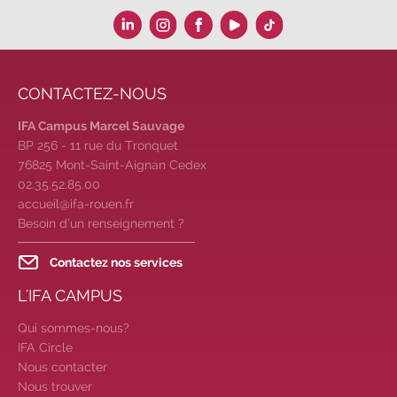
Participez à nos Jobs Datings -
entreprises, candidats, inscrivez-
vous !
|
Participez à nos
prochains évènements 2026-2027
|
Candidatez pour la
CONTACTEZ-NOUS
rentrée 2026
|
Rentrées
IFA Campus Marcel Sauvage
2026-2027 :
consultez toutes les
BP 256 - 11 rue du Tronquet
dates
|
Trouvez votre
76825 Mont-Saint-Aignan Cedex
employeur :
avec notre Job Board
02.35.52.85.00
|
Faites le point sur votre
accueil@ifa-rouen.fr
avenir pro :
effectuez votre bilan de
Besoin d’un renseignement ?
compétences
|
#IFAides
découvrez nos aides
|
Contactez nos services
Participez à nos Jobs Datings -
L'IFA CAMPUS
entreprises, candidats, inscrivez-
vous !
|
Participez à nos
Qui sommes-nous?
prochains évènements 2026-2027
IFA Circle
|
Candidatez pour la
Nous contacter
Nous trouver
rentrée 2026
|
Rentrées