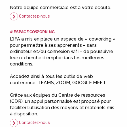
vous !
|
Participez à nos
Notre équipe commerciale est à votre écoute.
prochains évènements 2026-2027
Contactez-nous
|
Candidatez pour la
rentrée 2026
|
Rentrées
2026-2027 :
consultez toutes les
# ESPACE COWORKING
dates
|
Trouvez votre
L’IFA a mis en place un espace de « coworking »
employeur :
avec notre Job Board
pour permettre à ses apprenants – sans
ordinateur et/ou connexion wifi – de poursuivre
|
Faites le point sur votre
leur recherche d’emploi dans les meilleures
avenir pro :
effectuez votre bilan de
conditions.
compétences
|
#IFAides
découvrez nos aides
|
Accédez ainsi à tous les outils de web
Participez à nos Jobs Datings -
conférence: TEAMS, ZOOM, GOOGLE MEET.
entreprises, candidats, inscrivez-
vous !
|
Participez à nos
Grâce aux équipes du Centre de ressources
prochains évènements 2026-2027
(CDR), un appui personnalisé est proposé pour
|
Candidatez pour la
faciliter l’utilisation des moyens et matériels mis
rentrée 2026
|
Rentrées
à disposition.
2026-2027 :
consultez toutes les
Contactez-nous
dates
|
Trouvez votre