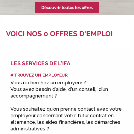
|
Faites le point sur votre
Découvrir toutes les offres
avenir pro :
effectuez votre bilan de
compétences
|
#IFAides
découvrez nos aides
|
Participez à nos Jobs Datings -
VOICI NOS 0 OFFRES D’EMPLOI
entreprises, candidats, inscrivez-
vous !
|
Participez à nos
prochains évènements 2026-2027
|
Candidatez pour la
LES SERVICES DE L’IFA
rentrée 2026
|
Rentrées
2026-2027 :
consultez toutes les
# TROUVEZ UN EMPLOYEUR
dates
|
Trouvez votre
Vous recherchez un employeur ?
employeur :
avec notre Job Board
Vous avez besoin d’aide, d’un conseil, d’un
|
Faites le point sur votre
accompagnement ?
avenir pro :
effectuez votre bilan de
Vous souhaitez qu’on prenne contact avec votre
compétences
|
#IFAides
employeur concernant votre futur contrat en
découvrez nos aides
|
alternance, les aides financières, les démarches
Participez à nos Jobs Datings -
administratives ?
entreprises, candidats, inscrivez-