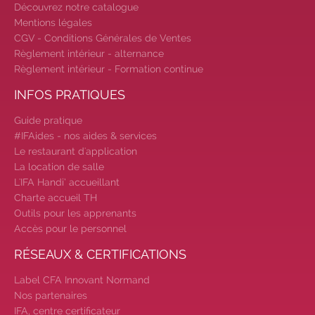
Découvrez notre catalogue
2026-2027 :
consultez toutes les
Mentions légales
dates
|
Trouvez votre
CGV - Conditions Générales de Ventes
employeur :
avec notre Job Board
Règlement intérieur - alternance
|
Faites le point sur votre
Règlement intérieur - Formation continue
avenir pro :
effectuez votre bilan de
INFOS PRATIQUES
compétences
|
#IFAides
découvrez nos aides
|
Guide pratique
Participez à nos Jobs Datings -
#IFAides - nos aides & services
entreprises, candidats, inscrivez-
Le restaurant d'application
vous !
|
Participez à nos
La location de salle
prochains évènements 2026-2027
L'IFA Handi’ accueillant
|
Candidatez pour la
Charte accueil TH
rentrée 2026
|
Rentrées
Outils pour les apprenants
2026-2027 :
consultez toutes les
Accès pour le personnel
dates
|
Trouvez votre
RÉSEAUX & CERTIFICATIONS
employeur :
avec notre Job Board
|
Faites le point sur votre
Label CFA Innovant Normand
Nos partenaires
avenir pro :
effectuez votre bilan de
IFA, centre certificateur
compétences
|
#IFAides