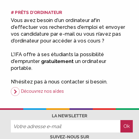
employeur :
avec notre Job Board
# PRÊTS D'ORDINATEUR
|
Faites le point sur votre
Vous avez besoin d’un ordinateur afin
avenir pro :
effectuez votre bilan de
d’effectuer vos recherches d’emploi et envoyer
compétences
|
#IFAides
vos candidature par e-mail ou vous n’avez pas
découvrez nos aides
|
d’ordinateur pour accéder à vos cours ?
Participez à nos Jobs Datings -
entreprises, candidats, inscrivez-
L’IFA offre à ses étudiants la possibilité
vous !
|
Participez à nos
d’emprunter
gratuitement
un ordinateur
prochains évènements 2026-2027
portable.
|
Candidatez pour la
rentrée 2026
|
Rentrées
N’hésitez pas à nous contacter si besoin.
2026-2027 :
consultez toutes les
Découvrez nos aides
dates
|
Trouvez votre
employeur :
avec notre Job Board
|
Faites le point sur votre
LA NEWSLETTER
avenir pro :
effectuez votre bilan de
compétences
|
#IFAides
découvrez nos aides
|
SUIVEZ-NOUS SUR