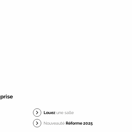
Candidatez pour la rentrée 2026
|
Rentrées 2026-2027 :
consultez toutes les
dates
|
Trouvez votre employeur :
avec
notre Job Board
|
Faites le point sur
votre avenir pro :
effectuez votre bilan de
compétences
|
#IFAides
découvrez nos
aides
|
Participez à nos Jobs Datings -
entreprises, candidats, inscrivez-vous !
|
Participez à nos
prochains évènements 2026-
2027
|
Candidatez pour la
rentrée 2026
|
Rentrées 2026-2027 :
consultez toutes les dates
|
Trouvez
votre employeur :
avec notre Job Board
|
prise
Faites le point sur votre avenir pro :
effectuez
votre bilan de compétences
|
#IFAides
découvrez nos aides
|
Participez à nos
Louez
une salle
Jobs Datings -
entreprises, candidats, inscrivez-
Nouveauté
Réforme 2025
vous !
|
Participez à nos
prochains