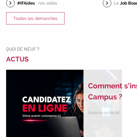
#IFAides
: nos aides
Le
Job Boa
Toutes les démarches
QUOI DE NEUF ?
ACTUS
Comment s’insc
Campus ?
Publié le 01/08/26