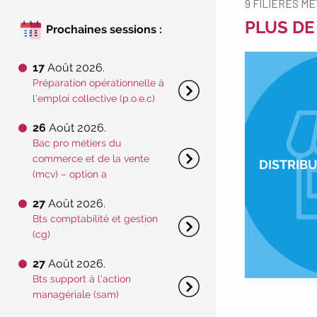
9 FILIÈRES M
PLUS DE
Prochaines sessions :
17
Août 2026.
Préparation opérationnelle à
l’emploi collective (p.o.e.c)
26
Août 2026.
Bac pro métiers du
commerce et de la vente
DISTRIB
(mcv) – option a
27
Août 2026.
Bts comptabilité et gestion
(cg)
27
Août 2026.
Bts support à l’action
managériale (sam)