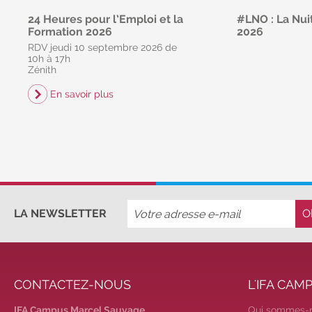
24 Heures pour l’Emploi et la
#LNO : La Nuit
Formation 2026
2026
RDV jeudi 10 septembre 2026 de
libre
gr
10h à 17h
RDV vendredi 6 
Zénith
21h non stop
En savoir plus
En savoir p
LA NEWSLETTER
CONTACTEZ-NOUS
L'IFA CAM
IFA Campus Marcel Sauvage
Qui sommes-