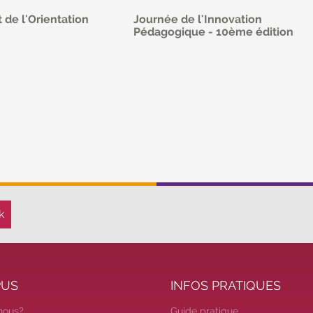
 de l'Orientation
Journée de l'Innovation
Pédagogique - 10ème édition
atuite
Et si cette journée était le moment
novembre de 16h à
où tout bascule ?
De 8h15 à 17h
en présentiel ou distanciel
lus
En savoir plus
PUS
INFOS PRATIQUES
nous?
Guide pratique