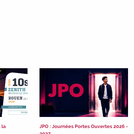
évènements 2026-2027
|
Candidatez pour la rentrée 2026
|
Rentrées 2026-2027 :
consultez toutes les dates
|
Trouvez votre employeur :
avec notre Job
Board
|
Faites le point sur votre avenir
pro :
effectuez votre bilan de compétences
|
#IFAides
découvrez nos aides
|
Participez à nos Jobs Datings -
entreprises,
candidats, inscrivez-vous !
|
Participez à
nos
prochains évènements 2026-2027
|
Candidatez pour la rentrée 2026
|
Rentrées 2026-2027 :
consultez toutes les
dates
|
Trouvez votre employeur :
avec
notre Job Board
|
Faites le point sur
votre avenir pro :
effectuez votre bilan de
compétences
|
#IFAides
découvrez nos
aides
|
Participez à nos Jobs Datings -
entreprises, candidats, inscrivez-vous !
|
 la
JPO : Journées Portes Ouvertes 2026 -
Participez à nos
prochains évènements 2026-
2027